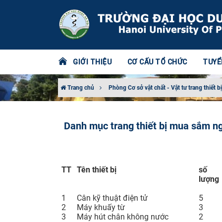
GIỚI THIỆU
CƠ CẤU TỔ CHỨC
TUYỂ
Trang chủ
Phòng Cơ sở vật chất - Vật tư trang thiết bị
Danh mục trang thiết bị mua sắm n
TT
Tên thiết bị
số
lượng
1
Cân kỹ thuật điện tử
5
2
Máy khuấy từ
3
3
Máy hút chân không nước
2