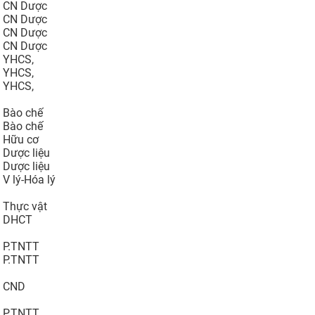
CN Dược
CN Dược
CN Dược
CN Dược
YHCS,
YHCS,
YHCS,
Bào chế
Bào chế
Hữu cơ
Dược liệu
Dược liệu
V lý-Hóa lý
Thực vật
DHCT
P.TNTT
P.TNTT
CND
P.TNTT