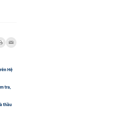
trên Hệ
m tra,
hà thầu