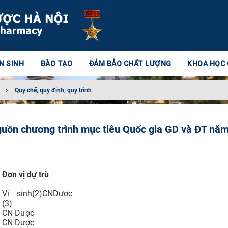
N SINH
ĐÀO TẠO
ĐẢM BẢO CHẤT LƯỢNG
KHOA HỌC
Quy chế, quy định, quy trình
guồn chương trình mục tiêu Quốc gia GD và ĐT nă
Đơn vị dự trù
Vi sinh(2)CNDược
(3)
CN Dược
CN Dược