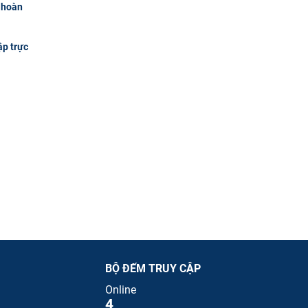
n hoàn
ập trực
BỘ ĐẾM TRUY CẬP
Online
4