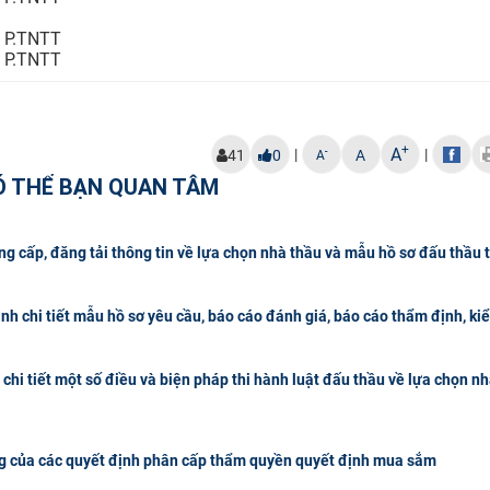
P.TNTT
P.TNTT
+
A
|
|
-
41
0
A
A
Ó THỂ BẠN QUAN TÂM
cấp, đăng tải thông tin về lựa chọn nhà thầu và mẫu hồ sơ đấu thầu 
 chi tiết mẫu hồ sơ yêu cầu, báo cáo đánh giá, báo cáo thẩm định, kiể
hi tiết một số điều và biện pháp thi hành luật đấu thầu về lựa chọn n
g của các quyết định phân cấp thẩm quyền quyết định mua sắm