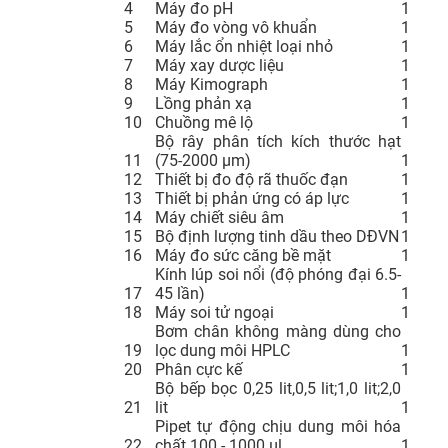
4
Máy đo pH
1
5
Máy đo vòng vô khuẩn
1
6
Máy lắc ổn nhiệt loại nhỏ
1
7
Máy xay dược liệu
1
8
Máy Kimograph
1
9
Lồng phản xạ
1
10
Chuồng mê lộ
1
Bộ rây phân tích kích thước hạt
11
(75-2000 µm)
1
12
Thiết bị đo độ rã thuốc đạn
1
13
Thiết bị phản ứng có áp lực
1
14
Máy chiết siêu âm
1
15
Bộ định lượng tinh dầu theo DĐVN
1
16
Máy đo sức căng bề mặt
1
Kính lúp soi nổi (độ phóng đại 6.5-
17
45 lần)
1
18
Máy soi tử ngoại
1
Bơm chân không màng dùng cho
19
lọc dung môi HPLC
1
20
Phân cực kế
1
Bộ bếp bọc 0,25 lit,0,5 lit;1,0 lit;2,0
21
lit
1
Pipet tự động chịu dung môi hóa
22
chất 100 - 1000 µl
1