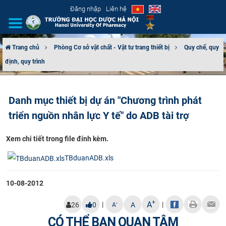
Đăng nhập
Liên hệ
Trang chủ
Phòng Cơ sở vật chất - Vật tư trang thiết bị
Quy chế, quy
định, quy trình
GIỚI THIỆU
CƠ CẤU TỔ CHỨC
Danh mục thiết bị dự án "Chương trình phát
triển nguồn nhân lực Y tế" do ADB tài trợ
TUYỂN SINH
Xem chi tiết trong file đính kèm.
ĐÀO TẠO
TBduanADB.xls
ĐẢM BẢO CHẤT LƯỢNG
10-08-2012
KHOA HỌC CÔNG NGHỆ
+
A
|
|
-
26
0
A
A
HTQT
CÓ THỂ BẠN QUAN TÂM