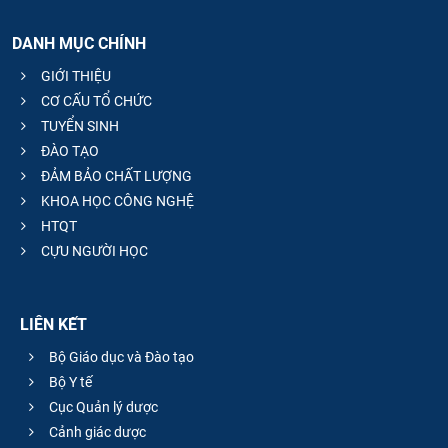
DANH MỤC CHÍNH
GIỚI THIỆU
CƠ CẤU TỔ CHỨC
TUYỂN SINH
ĐÀO TẠO
ĐẢM BẢO CHẤT LƯỢNG
KHOA HỌC CÔNG NGHỆ
HTQT
CỰU NGƯỜI HỌC
LIÊN KẾT
Bộ Giáo dục và Đào tạo
Bộ Y tế
Cục Quản lý dược
Cảnh giác dược