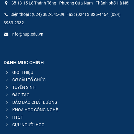
Số 13-15 Lê Thánh Tông - Phường Cửa Nam - Thành phố Hà Nội
Điện thoại : (024) 382-545-39. Fax : (024) 3.826-4464, (024)
3933-2332
info@hup.edu.vn
DANH MỤC CHÍNH
GIỚI THIỆU
CƠ CẤU TỔ CHỨC
TUYỂN SINH
ĐÀO TẠO
ĐẢM BẢO CHẤT LƯỢNG
KHOA HỌC CÔNG NGHỆ
HTQT
CỰU NGƯỜI HỌC