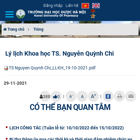
Đăng nhập
Liên hệ
Trang chủ
Trùng
GIỚI THIỆU
Lý lịch Khoa học TS. Nguyễn Quỳnh Chi
CƠ CẤU TỔ CHỨC
TS Nguyen Quynh Chi_LLKH_19-10-2021.pdf
TUYỂN SINH
29-11-2021
ĐÀO TẠO
+
A
|
|
-
388
0
A
A
ĐẢM BẢO CHẤT LƯỢNG
CÓ THỂ BẠN QUAN TÂM
KHOA HỌC CÔNG NGHỆ
LỊCH CÔNG TÁC (Tuần lễ từ: 10/10/2022 đến 15/10/2022)
HTQT
Bí thư Đảng ủy qua các thời kỳ và thời gian đảm nhiệm chức vụ