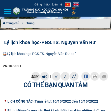
Đăng nhập
Liên hệ
Trang chủ
Trùng
GIỚI THIỆU
Lý lịch khoa học-PGS.TS. Nguyễn Văn Rư
CƠ CẤU TỔ CHỨC
Lý lịch khoa học-PGS.TS. Nguyễn Văn Rư.pdf
TUYỂN SINH
25-10-2021
ĐÀO TẠO
+
A
|
|
-
391
0
A
A
ĐẢM BẢO CHẤT LƯỢNG
CÓ THỂ BẠN QUAN TÂM
KHOA HỌC CÔNG NGHỆ
LỊCH CÔNG TÁC (Tuần lễ từ: 10/10/2022 đến 15/10/2022)
HTQT
Bí thư Đảng ủy qua các thời kỳ và thời gian đảm nhiệm chức vụ