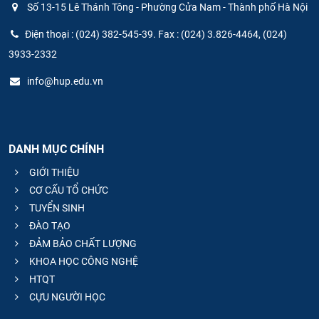
Số 13-15 Lê Thánh Tông - Phường Cửa Nam - Thành phố Hà Nội
Điện thoại : (024) 382-545-39. Fax : (024) 3.826-4464, (024)
3933-2332
info@hup.edu.vn
DANH MỤC CHÍNH
GIỚI THIỆU
CƠ CẤU TỔ CHỨC
TUYỂN SINH
ĐÀO TẠO
ĐẢM BẢO CHẤT LƯỢNG
KHOA HỌC CÔNG NGHỆ
HTQT
CỰU NGƯỜI HỌC