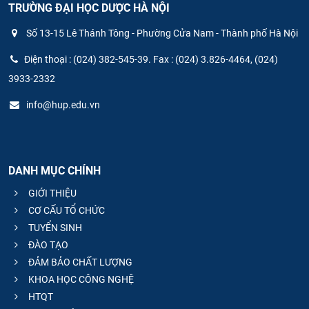
TRƯỜNG ĐẠI HỌC DƯỢC HÀ NỘI
Số 13-15 Lê Thánh Tông - Phường Cửa Nam - Thành phố Hà Nội
Điện thoại : (024) 382-545-39. Fax : (024) 3.826-4464, (024)
3933-2332
info@hup.edu.vn
DANH MỤC CHÍNH
GIỚI THIỆU
CƠ CẤU TỔ CHỨC
TUYỂN SINH
ĐÀO TẠO
ĐẢM BẢO CHẤT LƯỢNG
KHOA HỌC CÔNG NGHỆ
HTQT