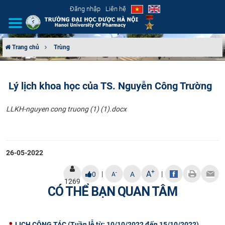
Đăng nhập
Liên hệ
Trang chủ
Trùng
GIỚI THIỆU
Lý lịch khoa học của TS. Nguyễn Công Trường
CƠ CẤU TỔ CHỨC
​LLKH-nguyen cong truong (1) (1).docx
TUYỂN SINH
ĐÀO TẠO
26-05-2022
ĐẢM BẢO CHẤT LƯỢNG
+
A
|
|
-
0
A
A
1269
KHOA HỌC CÔNG NGHỆ
CÓ THỂ BẠN QUAN TÂM
HTQT
LỊCH CÔNG TÁC (Tuần lễ từ: 10/10/2022 đến 15/10/2022)