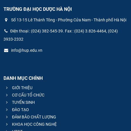
TRƯỜNG ĐẠI HỌC DƯỢC HÀ NỘI
Số 13-15 Lê Thánh Tông - Phường Cửa Nam - Thành phố Hà Nội
Điện thoại : (024) 382-545-39. Fax : (024) 3.826-4464, (024)
3933-2332
info@hup.edu.vn
DANH MỤC CHÍNH
GIỚI THIỆU
CƠ CẤU TỔ CHỨC
TUYỂN SINH
ĐÀO TẠO
ĐẢM BẢO CHẤT LƯỢNG
KHOA HỌC CÔNG NGHỆ