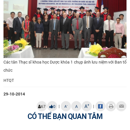
Các tân Thạc sĩ khoa học Dược khóa 1 chụp ảnh lưu niệm với Ban tổ
chức
HTQT
29-10-2014
+
A
|
|
-
67
0
A
A
CÓ THỂ BẠN QUAN TÂM