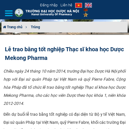
Đăng nhập
Liên hệ
Trang chủ
Trùng
GIỚI THIỆU
Lễ trao bằng tốt nghiệp Thạc sĩ khoa học Dược
CƠ CẤU TỔ CHỨC
Mekong Pharma
TUYỂN SINH
Chiều ngày 24 tháng 10 năm 2014, trường Đại học Dược Hà Nội phối
hợp với Đại sứ quán Pháp tại Việt Nam và quỹ Pierre Fabre, Cộng
ĐÀO TẠO
hòa Pháp đã tổ chức lễ trao bằng tốt nghiệp Thạc sĩ khoa học Dược
ĐẢM BẢO CHẤT LƯỢNG
Mekong Pharma, cho các học viên Dược theo học khóa 1, niên khóa
2012-2014. ​
KHOA HỌC CÔNG NGHỆ
Đến dự buổi lễ trao bằng tốt nghiệp có đại diện từ Bộ y tế Việt Nam,
HTQT
Đại sứ quán Pháp tại Việt Nam, quỹ Pierre Fabre, khối các trường Đại