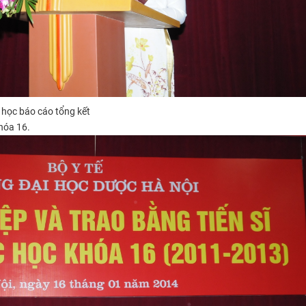
i học
báo cáo tổng kết
hóa 16.