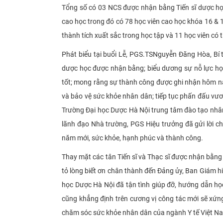
Tổng số có 03 NCS được nhận bằng Tiến sĩ dược họ
cao học trong đó có 78 học viên cao học khóa 16 & 
thành tích xuất sắc trong học tập và 11 học viên có
Phát biểu tại buổi Lễ, PGS.TS
Nguyễn Đăng Hòa, Bí t
dược học được nhận bằng; biểu dương sự nỗ lực học
tốt; mong rằng sự thành công được ghi nhận hôm na
và bảo vệ sức khỏe nhân dân; tiếp tục phấn đấu vư
Trường Đại học Dược Hà Nội trung tâm đào tạo nhân
lãnh đạo Nhà trường, PGS Hiệu trưởng đã gửi lời ch
năm mới, sức khỏe, hạnh phúc và thành công.
Thay mặt các tân Tiến sĩ và Thạc sĩ được nhận bằng
tỏ lòng biết ơn chân thành đến Đảng ủy, Ban Giám hi
học Dược Hà Nội đã tận tình giúp đỡ, hướng dẫn họ
cũng khẳng định trên cương vị công tác mới sẽ xứ
chăm sóc sức khỏe nhân dân của ngành Y tế Việt N