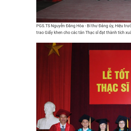
PGS.TS Nguyễn Đăng Hòa - Bí thư Đảng ủy, Hiệu trư
trao Giấy khen cho các tân Thạc sĩ đạt thành tích xu