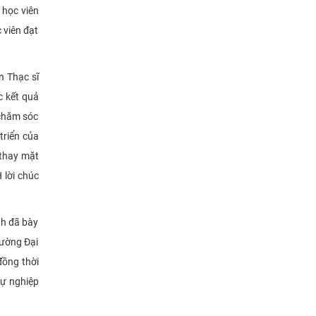
 học viên
 viên đạt
n Thạc sĩ
c kết quả
 chăm sóc
triển của
 thay mặt
 lời chúc
nh đã bày
rường Đại
đồng thời
sự nghiệp