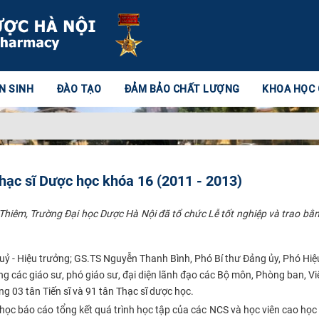
N SINH
ĐÀO TẠO
ĐẢM BẢO CHẤT LƯỢNG
KHOA HỌC
 Thạc sĩ Dược học khóa 16 (2011 - 2013)
hiêm, Trường Đại học Dược Hà Nội đã tổ chức Lễ tốt nghiệp và trao bằng
ỷ - Hiệu trưởng; GS.TS Nguyễn Thanh Bình, Phó Bí thư Đảng ủy, Phó Hiệ
 các giáo sư, phó giáo sư, đại diện lãnh đạo các Bộ môn, Phòng ban, Vi
 03 tân Tiến sĩ và 91 tân Thạc sĩ dược học.
ọc báo cáo tổng kết quá trình học tập của các NCS và học viên cao học