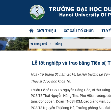
GIỚI THIỆU
CƠ CẤU TỔ CHỨC
TUYỂ
Trang chủ
Trùng
Lễ tốt nghiệp và trao bằng Tiến sĩ,
Ngày 16 tháng 01 năm 2014, tại Hội trường Lê Văn T
Thạc sĩ dược học khóa 16.
Tới dự Lễ có PGS.TS Nguyễn Đăng Hòa, Bí thư Đảng u
PGS.TS Thái Nguyễn Hùng Thu, Phó Hiệu trưởng; cùng
tâm, Côngđoàn, Đoàn TNCS HCM, các giảng viên, cùng
PGS.TS Nguyễn Thị Song Hà, Trưởng phòng Sau đại h