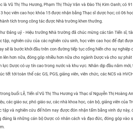
c là Vũ Thị Thu Hương, Phạm Thị Thúy Vân và Đào Thị Kim Oanh; có 91
13 học viên cao học khóa 15 được nhận bằng Thạc sĩ dược học; có 06 học
 thành tích trong công tác được Nhà trường khen thưởng.
hư Đảng uỷ - Hiệu trưởng Nhà trường đã chúc mừng các tân Tiến sĩ, tâ
 tập, nghiên cứu của các nghiên cứu sinh, học viên cao học để đạt đượ
y sẽ là bước khởi đầu trên con đường tiếp tục cống hiến cho sự nghiệp
ơn lên hơn nữa, đóng góp nhiều hơn nữa cho ngành Dược và cho sự phát 
 lực Dược có uy tín cao trong nước và khu vực. Nhân dịp đầu năm mới,
úc tết tới toàn thể các GS, PGS, giảng viên, viên chức, các NCS và HVCH
 trong buổi Lễ, Tiến sĩ Vũ Thị Thu Hương và Thạc sĩ Nguyễn Thị Hoàng A
ệu, các giáo sư, phó giáo sư, các nhà khoa học, cán bộ, giảng viên của T
c tập và nghiên cứu để hôm nay được đón nhận tấm bằng vinh dự này, 
ng đáng là những cán bộ Dược có nhân cách và đạo đức, đóng góp vào 
am.