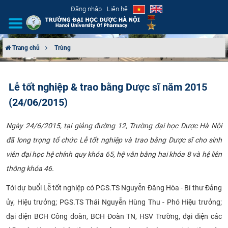
Đăng nhập
Liên hệ
Trang chủ
Trùng
GIỚI THIỆU
Lễ tốt nghiệp & trao bằng Dược sĩ năm 2015
CƠ CẤU TỔ CHỨC
(24/06/2015)
TUYỂN SINH
Ngày 24/6/2015, tại giảng đường 12, Trường đại học Dược Hà Nội
đã long trọng tổ chức Lễ tốt nghiệp và trao bằng Dược sĩ cho sinh
ĐÀO TẠO
viên đại học hệ chính quy khóa 65, hệ văn bằng hai khóa 8 và hệ liên
ĐẢM BẢO CHẤT LƯỢNG
thông khóa 46.​​ ​​​
Tới dự buổi Lễ tốt nghiệp có PGS.TS Nguyễn Đăng Hòa - Bí thư Đảng
KHOA HỌC CÔNG NGHỆ
ủy, Hiệu trưởng; PGS.TS Thái Nguyễn Hùng Thu - Phó Hiệu trưởng;
HTQT
đại diện BCH Công đoàn, BCH Đoàn TN, HSV Trường, đại diện các