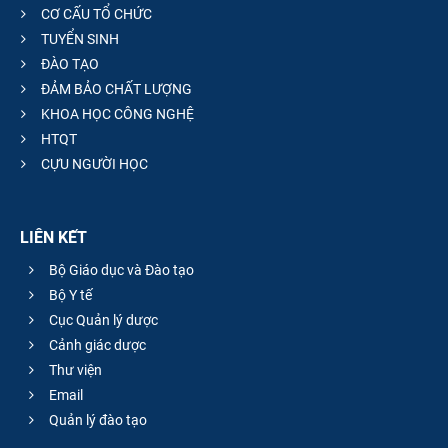
CƠ CẤU TỔ CHỨC
TUYỂN SINH
ĐÀO TẠO
ĐẢM BẢO CHẤT LƯỢNG
KHOA HỌC CÔNG NGHỆ
HTQT
CỰU NGƯỜI HỌC
LIÊN KẾT
Bộ Giáo dục và Đào tạo
Bộ Y tế
Cục Quản lý dược
Cảnh giác dược
Thư viện
Email
Quản lý đào tạo