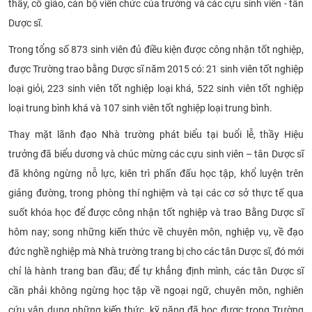
thầy, cô giáo, cán bộ viên chức của trường và các cựu sinh viên - tân
CỰU NGƯỜI HỌC
Dược sĩ.
Trong tổng số 873 sinh viên đủ điều kiện được công nhận tốt nghiệp,
được Trường trao bằng Dược sĩ năm 2015 có: 21 sinh viên tốt nghiệp
loại giỏi, 223 sinh viên tốt nghiệp loại khá, 522 sinh viên tốt nghiệp
loại trung bình khá và 107 sinh viên tốt nghiệp loại trung bình.
Thay mặt lãnh đạo Nhà trường p
hát biểu tại buổi lễ, thầy Hiệu
trưởng đã
biểu dương và chúc mừng các cựu sinh viên – tân Dược sĩ
đã không ngừng nỗ lực, kiên trì phấn đấu học tập, khổ luyện trên
giảng đường, trong phòng thí nghiệm và tại các cơ sở thực tế qua
suốt khóa học để được công nhận tốt nghiệp và trao Bằng Dược sĩ
hôm nay; song những kiến thức về chuyên môn, nghiệp vụ, về đạo
đức nghề nghiệp mà Nhà trường trang bị cho các tân Dược sĩ, đó mới
chỉ là hành trang ban đầu; để tự khẳng định mình, các tân Dược sĩ
cần phải không ngừng học tập về ngoại ngữ, chuyên môn, nghiên
cứu vận dụng những kiến thức, kỹ năng đã học được trong Trường