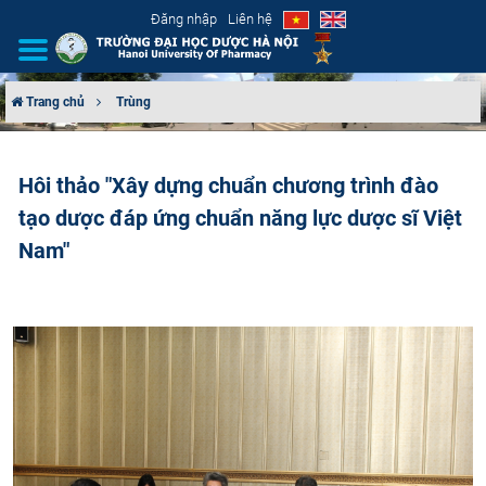
Đăng nhập
Liên hệ
Trang chủ
Trùng
GIỚI THIỆU
Hôi thảo "Xây dựng chuẩn chương trình đào
CƠ CẤU TỔ CHỨC
tạo dược đáp ứng chuẩn năng lực dược sĩ Việt
TUYỂN SINH
Nam"
ĐÀO TẠO
ĐẢM BẢO CHẤT LƯỢNG
KHOA HỌC CÔNG NGHỆ
HTQT