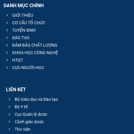
DANH MỤC CHÍNH
GIỚI THIỆU
CƠ CẤU TỔ CHỨC
TUYỂN SINH
ĐÀO TẠO
ĐẢM BẢO CHẤT LƯỢNG
KHOA HỌC CÔNG NGHỆ
HTQT
CỰU NGƯỜI HỌC
LIÊN KẾT
Bộ Giáo dục và Đào tạo
Bộ Y tế
Cục Quản lý dược
Cảnh giác dược
Thư viện