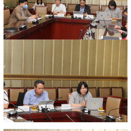
CỰU NGƯỜI HỌC