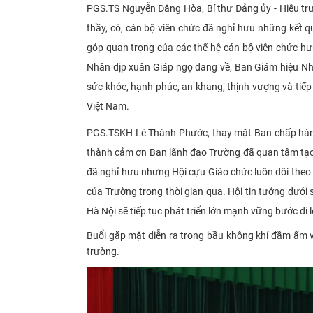
PGS.TS Nguyễn Đăng Hòa, Bí thư Đảng ủy - Hiệu tr
thầy, cô, cán bộ viên chức đã nghỉ hưu những kết
góp quan trọng của các thế hệ cán bộ viên chức hưu
Nhân dịp xuân Giáp ngọ đang về, Ban Giám hiệu Nhà
sức khỏe, hạnh phúc, an khang, thịnh vượng và tiếp
Việt Nam.
PGS.TSKH Lê Thành Phước, thay mặt Ban chấp hành
thành cảm ơn Ban lãnh đạo Trường đã quan tâm tạo 
đã nghỉ hưu nhưng Hội cựu Giáo chức luôn dõi theo
của Trường trong thời gian qua. Hội tin tưởng dưới
Hà Nội sẽ tiếp tục phát triển lớn mạnh vững bước đi 
Buổi gặp mặt diễn ra trong bầu không khí đầm ấm vớ
trường.​