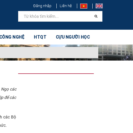
Đăng nhập
Liên hệ
 CÔNG NGHỆ
HTQT
CỰU NGƯỜI HỌC
p Ngọ các
ịp để các
h các Bộ
hức.