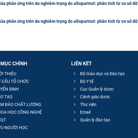
ủa phản ứng trên da nghiêm trọng do allopurinol: phân tích từ cơ sở dữ
ủa phản ứng trên da nghiêm trọng do allopurinol: phân tích từ cơ sở dữ
 MỤC CHÍNH
LIÊN KẾT
ỚI THIỆU
Bộ Giáo dục và Đào tạo
 CẤU TỔ CHỨC
Bộ Y tế
YỂN SINH
Cục Quản lý dược
O TẠO
Cảnh giác dược
M BẢO CHẤT LƯỢNG
Thư viện
OA HỌC CÔNG NGHỆ
Email
QT
Quản lý đào tạo
̣U NGƯỜI HỌC