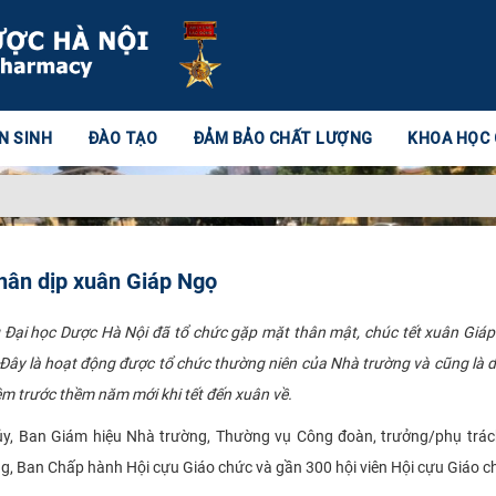
N SINH
ĐÀO TẠO
ĐẢM BẢO CHẤT LƯỢNG
KHOA HỌC
hân dịp xuân Giáp Ngọ
 Đại học Dược Hà Nội đã tổ chức gặp mặt thân mật, chúc tết xuân Giá
 Đây là hoạt động được tổ chức thường niên của Nhà trường và cũng là d
iệm trước thềm năm mới khi tết đến xuân về.
ủy, Ban Giám hiệu Nhà trường, Thường vụ Công đoàn, trưởng/phụ trác
ờng, Ban Chấp hành Hội cựu Giáo chức và gần 300 hội viên Hội cựu Giáo c