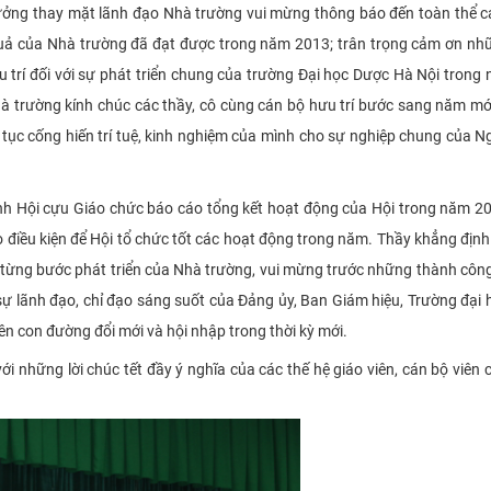
ưởng thay mặt lãnh đạo Nhà trường vui mừng thông báo đến toàn thể c
 quả của Nhà trường đã đạt được trong năm 2013; trân trọng cảm ơn n
 trí đối với sự phát triển chung của trường Đại học Dược Hà Nội trong
 trường kính chúc các thầy, cô cùng cán bộ hưu trí bước sang năm mớ
 tục cống hiến trí tuệ, kinh nghiệm của mình cho sự nghiệp chung của N
 Hội cựu Giáo chức báo cáo tổng kết hoạt động của Hội trong năm 20
điều kiện để Hội tổ chức tốt các hoạt động trong năm. Thầy khẳng định
 từng bước phát triển của Nhà trường, vui mừng trước những thành công
 sự lãnh đạo, chỉ đạo sáng suốt của Đảng ủy, Ban Giám hiệu, Trường đại
lên con đường đổi mới và hội nhập trong thời kỳ mới.
i những lời chúc tết đầy ý nghĩa của các thế hệ giáo viên, cán bộ viên