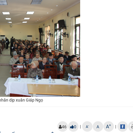
 nhân dịp xuân Giáp Ngọ
+
A
|
|
-
46
0
A
A