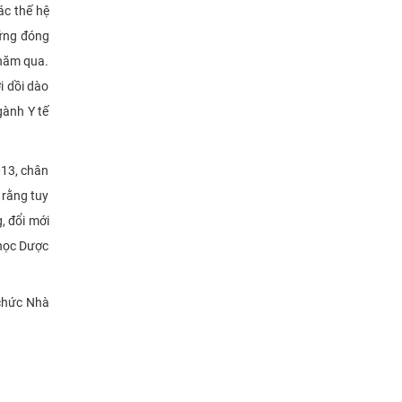
ác thế hệ
hững đóng
 năm qua.
i dồi dào
gành Y tế
13, chân
 rằng tuy
, đổi mới
 học Dược
 chức Nhà