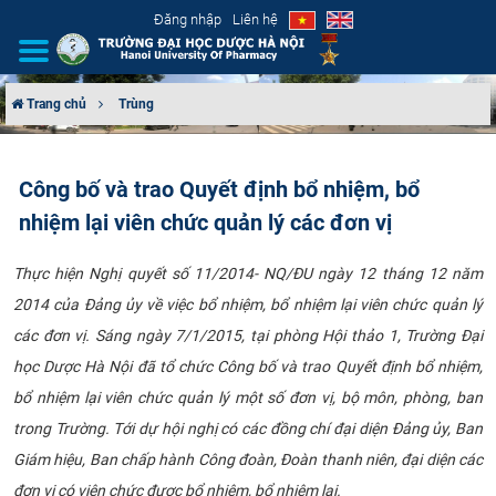
Đăng nhập
Liên hệ
Trang chủ
Trùng
GIỚI THIỆU
Công bố và trao Quyết định bổ nhiệm, bổ
CƠ CẤU TỔ CHỨC
nhiệm lại viên chức quản lý các đơn vị
TUYỂN SINH
Thực hiện Nghị quyết số 11/2014- NQ/ĐU ngày 12 tháng 12 năm
2014 của Đảng ủy về việc bổ nhiệm, bổ nhiệm lại viên chức quản lý
ĐÀO TẠO
các đơn vị. Sáng ngày 7/1/2015, tại phòng Hội thảo 1, Trường Đại
ĐẢM BẢO CHẤT LƯỢNG
học Dược Hà Nội đã tổ chức Công bố và trao Quyết định bổ nhiệm,
bổ nhiệm lại viên chức quản lý một số đơn vị, bộ môn, phòng, ban
KHOA HỌC CÔNG NGHỆ
trong Trường. Tới dự hội nghị có các đồng chí đại diện Đảng ủy, Ban
Giám hiệu, Ban chấp hành Công đoàn, Đoàn thanh niên, đại diện các
HTQT
đơn vị có viên chức được bổ nhiệm, bổ nhiệm lại.​​