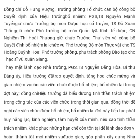
CỰU NGƯỜI HỌC
Đồng chí Đỗ Hưng Vượng, Trưởng phòng Tổ chức cán bộ
công bố
Quyết định của
Hiệu trưởng
bổ nhiệm: PGS,TS Nguyễn Mạnh
Tuyển
giữ chức Trưởng bộ môn Dược học cổ truyền; TS Đỗ Xuân
Thắng
giữ chức Phó trưởng bộ môn Quản
lý
& Kinh tế dược; CN
Nghiêm Thị Hoài Phương giữ chức Trưởng Thư viện và công bố
Quyết định bổ nhiệm lại chức vụ Phó trưởng Bộ môn Thực vật cho TS
Hoàng Quỳnh Hoa; Phó trưởng phòng, phụ trách phòng Đào tạo cho
Thạc sĩ Vũ Xuân Giang.
Thay mặt lãnh đạo Nhà trường, PGS.TS Nguyễn Đăng Hòa, Bí thư
Đảng ủy, Hiệu trưởng đã
trao quyết định, tặng hoa chúc mừng và
giao nhiệm vụ
cho các viên chức được bổ nhiệm, bổ nhiệm lại trong
đợt này; đồng chí
Hiệu trưởng đã biểu dương tinh thần trách nhiệm
trong công tác của các
viên chức trong thời gian qua, đồng thời đề
nghị các viên chức được bổ nhiệm, bổ nhiệm lại đợt này tiếp tục phát
huy năng lực, kinh nghiệm, tâm huyết của mình, nêu cao tinh thần
trách nhiệm, khắc phục những hạn chế còn tồn tại để lãnh đạo đơn vị
hoàn thành tốt mọi nhiệm vụ
được giao, góp phần xây dựng Nhà