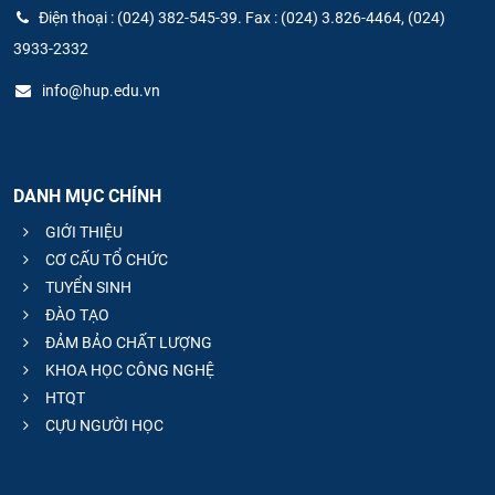
Điện thoại : (024) 382-545-39. Fax : (024) 3.826-4464, (024)
3933-2332
info@hup.edu.vn
DANH MỤC CHÍNH
GIỚI THIỆU
CƠ CẤU TỔ CHỨC
TUYỂN SINH
ĐÀO TẠO
ĐẢM BẢO CHẤT LƯỢNG
KHOA HỌC CÔNG NGHỆ
HTQT
CỰU NGƯỜI HỌC