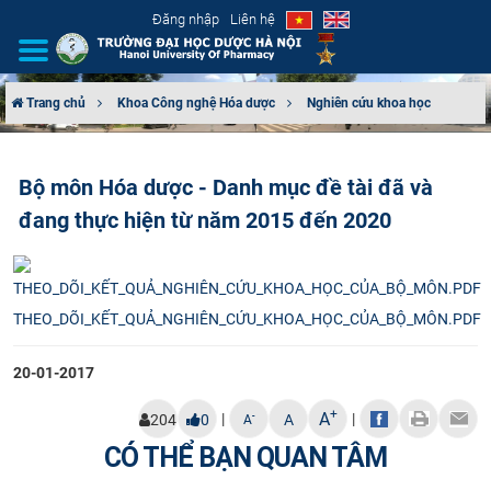
Đăng nhập
Liên hệ
Trang chủ
Khoa Công nghệ Hóa dược
Nghiên cứu khoa học
GIỚI THIỆU
Bộ môn Hóa dược - Danh mục đề tài đã và
CƠ CẤU TỔ CHỨC
đang thực hiện từ năm 2015 đến 2020
TUYỂN SINH
ĐÀO TẠO
THEO_DÕI_KẾT_QUẢ_NGHIÊN_CỨU_KHOA_HỌC_CỦA_BỘ_MÔN.PDF
ĐẢM BẢO CHẤT LƯỢNG
20-01-2017
KHOA HỌC CÔNG NGHỆ
+
A
|
|
-
204
0
A
A
CÓ THỂ BẠN QUAN TÂM
HTQT