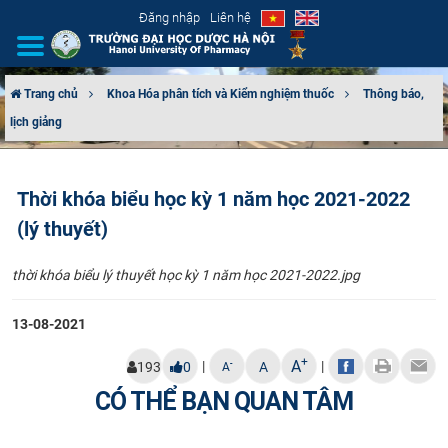
Đăng nhập
Liên hệ
Trang chủ
Khoa Hóa phân tích và Kiểm nghiệm thuốc
Thông báo,
lịch giảng
GIỚI THIỆU
CƠ CẤU TỔ CHỨC
Thời khóa biểu học kỳ 1 năm học 2021-2022
(lý thuyết)
TUYỂN SINH
​thời khóa biểu lý thuyết học kỳ 1 năm học 2021-2022.jpg
ĐÀO TẠO
13-08-2021
ĐẢM BẢO CHẤT LƯỢNG
+
A
|
|
-
193
0
A
A
KHOA HỌC CÔNG NGHỆ
CÓ THỂ BẠN QUAN TÂM
HTQT