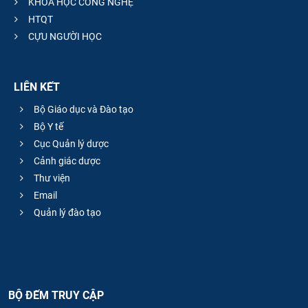
KHOA HỌC CÔNG NGHỆ
HTQT
CỰU NGƯỜI HỌC
LIÊN KẾT
Bộ Giáo dục và Đào tạo
Bộ Y tế
Cục Quản lý dược
Cảnh giác dược
Thư viện
Email
Quản lý đào tạo
BỘ ĐẾM TRUY CẬP