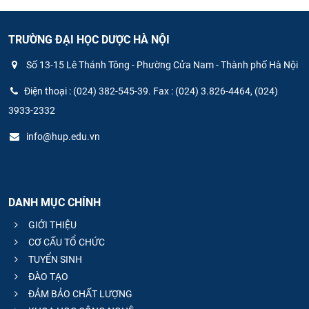
TRƯỜNG ĐẠI HỌC DƯỢC HÀ NỘI
Số 13-15 Lê Thánh Tông - Phường Cửa Nam - Thành phố Hà Nội
Điện thoại : (024) 382-545-39. Fax : (024) 3.826-4464, (024)
3933-2332
info@hup.edu.vn
DANH MỤC CHÍNH
GIỚI THIỆU
CƠ CẤU TỔ CHỨC
TUYỂN SINH
ĐÀO TẠO
ĐẢM BẢO CHẤT LƯỢNG