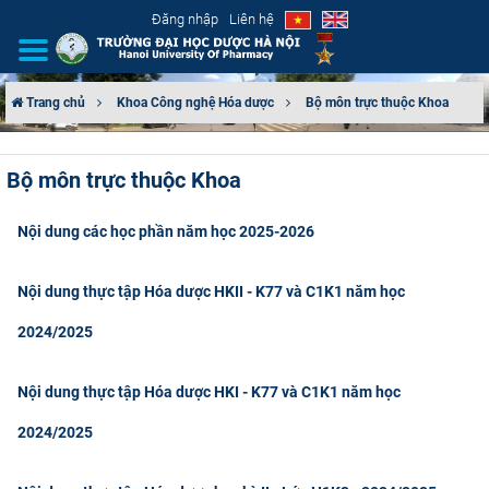
Đăng nhập
Liên hệ
Trang chủ
Khoa Công nghệ Hóa dược
Bộ môn trực thuộc Khoa
GIỚI THIỆU
Bộ môn trực thuộc Khoa
CƠ CẤU TỔ CHỨC
Nội dung các học phần năm học 2025-2026
TUYỂN SINH
Nội dung thực tập Hóa dược HKII - K77 và C1K1 năm học
ĐÀO TẠO
2024/2025
ĐẢM BẢO CHẤT LƯỢNG
Nội dung thực tập Hóa dược HKI - K77 và C1K1 năm học
KHOA HỌC CÔNG NGHỆ
2024/2025
HTQT