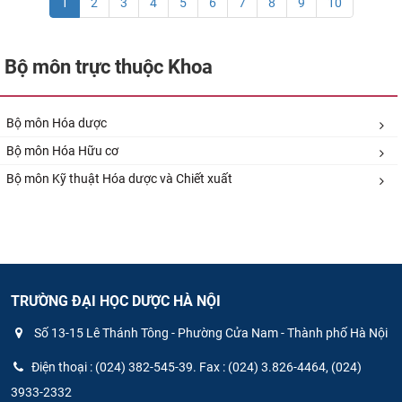
1
2
3
4
5
6
7
8
9
10
Bộ môn trực thuộc Khoa
Bộ môn Hóa dược
Bộ môn Hóa Hữu cơ
Bộ môn Kỹ thuật Hóa dược và Chiết xuất​
TRƯỜNG ĐẠI HỌC DƯỢC HÀ NỘI
Số 13-15 Lê Thánh Tông - Phường Cửa Nam - Thành phố Hà Nội
Điện thoại : (024) 382-545-39. Fax : (024) 3.826-4464, (024)
3933-2332