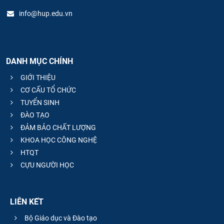
info@hup.edu.vn
DANH MỤC CHÍNH
GIỚI THIỆU
CƠ CẤU TỔ CHỨC
TUYỂN SINH
ĐÀO TẠO
ĐẢM BẢO CHẤT LƯỢNG
KHOA HỌC CÔNG NGHỆ
HTQT
CỰU NGƯỜI HỌC
LIÊN KẾT
Bộ Giáo dục và Đào tạo