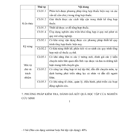
CỰU NGƯỜI HỌC