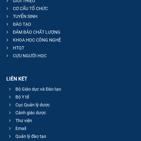
GIỚI THIỆU
CƠ CẤU TỔ CHỨC
TUYỂN SINH
ĐÀO TẠO
ĐẢM BẢO CHẤT LƯỢNG
KHOA HỌC CÔNG NGHỆ
HTQT
CỰU NGƯỜI HỌC
LIÊN KẾT
Bộ Giáo dục và Đào tạo
Bộ Y tế
Cục Quản lý dược
Cảnh giác dược
Thư viện
Email
Quản lý đào tạo