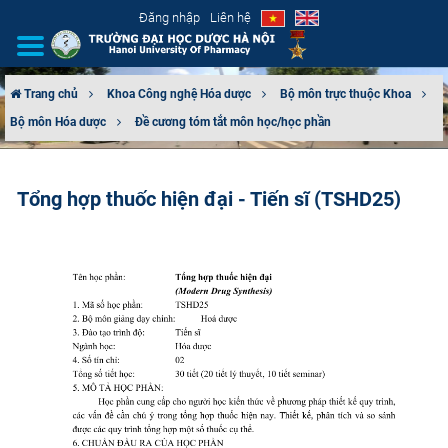
Đăng nhập
Liên hệ
Trang chủ
Khoa Công nghệ Hóa dược
Bộ môn trực thuộc Khoa
Bộ môn Hóa dược
Đề cương tóm tắt môn học/học phần
GIỚI THIỆU
CƠ CẤU TỔ CHỨC
Tổng hợp thuốc hiện đại - Tiến sĩ (TSHD25)
TUYỂN SINH
ĐÀO TẠO
ĐẢM BẢO CHẤT LƯỢNG
KHOA HỌC CÔNG NGHỆ
HTQT