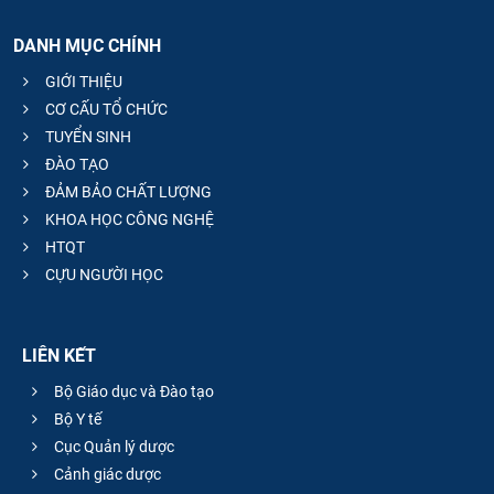
DANH MỤC CHÍNH
GIỚI THIỆU
CƠ CẤU TỔ CHỨC
TUYỂN SINH
ĐÀO TẠO
ĐẢM BẢO CHẤT LƯỢNG
KHOA HỌC CÔNG NGHỆ
HTQT
CỰU NGƯỜI HỌC
LIÊN KẾT
Bộ Giáo dục và Đào tạo
Bộ Y tế
Cục Quản lý dược
Cảnh giác dược