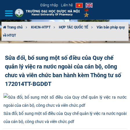
Đăng nhập
Liên hệ
Trang chủ
KHCN-HTPT
HỢP TÁC QUỐC TẾ
Văn bản pháp quy
về HTQT
GIỚI THIỆU
CƠ CẤU TỔ CHỨC
Sửa đổi, bổ sung một số điều của Quy chế
quản lý việc ra nước ngoài của cán bộ, công
TUYỂN SINH
chưc và viên chức ban hành kèm Thông tư số
ĐÀO TẠO
172014TT-BGDĐT
ĐẢM BẢO CHẤT LƯỢNG
KHOA HỌC CÔNG NGHỆ
Sửa đổi, bổ sung một số điều của Quy chế quản lý việc ra nước ngoài
của cán bộ, công chưc và viên chức.pdf
HTQT