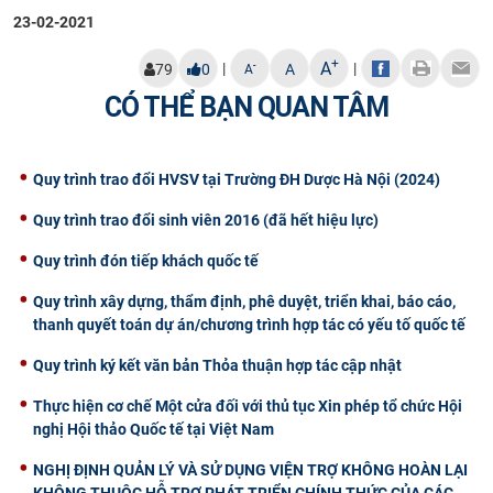
23-02-2021
CỰU NGƯỜI HỌC
+
A
|
|
-
79
0
A
A
CÓ THỂ BẠN QUAN TÂM
Quy trình trao đổi HVSV tại Trường ĐH Dược Hà Nội (2024)
Quy trình trao đổi sinh viên 2016 (đã hết hiệu lực)
Quy trình đón tiếp khách quốc tế
Quy trình xây dựng, thẩm định, phê duyệt, triển khai, báo cáo,
thanh quyết toán dự án/chương trình hợp tác có yếu tố quốc tế
Quy trình ký kết văn bản Thỏa thuận hợp tác cập nhật
Thực hiện cơ chế Một cửa đối với thủ tục Xin phép tổ chức Hội
nghị Hội thảo Quốc tế tại Việt Nam
NGHỊ ĐỊNH QUẢN LÝ VÀ SỬ DỤNG VIỆN TRỢ KHÔNG HOÀN LẠI
KHÔNG THUỘC HỖ TRỢ PHÁT TRIỂN CHÍNH THỨC CỦA CÁC