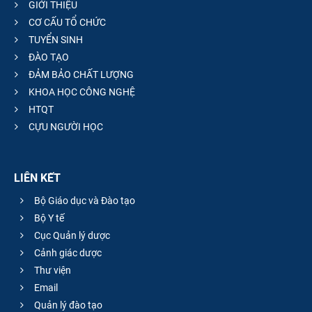
GIỚI THIỆU
CƠ CẤU TỔ CHỨC
TUYỂN SINH
ĐÀO TẠO
ĐẢM BẢO CHẤT LƯỢNG
KHOA HỌC CÔNG NGHỆ
HTQT
CỰU NGƯỜI HỌC
LIÊN KẾT
Bộ Giáo dục và Đào tạo
Bộ Y tế
Cục Quản lý dược
Cảnh giác dược
Thư viện
Email
Quản lý đào tạo