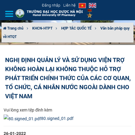
Đăng nhập
Liên hệ
Trang chủ
KHCN-HTPT
HỢP TÁC QUỐC TẾ
Văn bản pháp quy
về HTQT
GIỚI THIỆU
CƠ CẤU TỔ CHỨC
NGHỊ ĐỊNH QUẢN LÝ VÀ SỬ DỤNG VIỆN TRỢ
KHÔNG HOÀN LẠI KHÔNG THUỘC HỖ TRỢ
TUYỂN SINH
PHÁT TRIỂN CHÍNH THỨC CỦA CÁC CƠ QUAN,
ĐÀO TẠO
TỔ CHỨC, CÁ NHÂN NƯỚC NGOÀI DÀNH CHO
VIỆT NAM
ĐẢM BẢO CHẤT LƯỢNG
​Vui lòng xem tệp đính kèm
KHOA HỌC CÔNG NGHỆ
80.signed_01.pdf
HTQT
26-01-2022