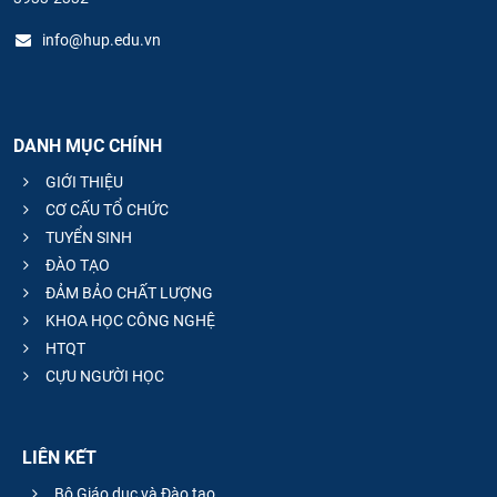
info@hup.edu.vn
DANH MỤC CHÍNH
GIỚI THIỆU
CƠ CẤU TỔ CHỨC
TUYỂN SINH
ĐÀO TẠO
ĐẢM BẢO CHẤT LƯỢNG
KHOA HỌC CÔNG NGHỆ
HTQT
CỰU NGƯỜI HỌC
LIÊN KẾT
Bộ Giáo dục và Đào tạo