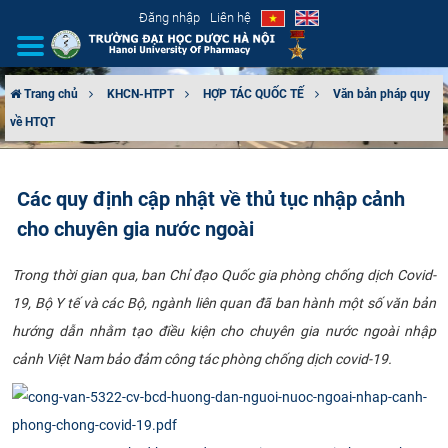
Đăng nhập
Liên hệ
Trang chủ
KHCN-HTPT
HỢP TÁC QUỐC TẾ
Văn bản pháp quy
về HTQT
GIỚI THIỆU
CƠ CẤU TỔ CHỨC
Các quy định cập nhật về thủ tục nhập cảnh
cho chuyên gia nước ngoài
TUYỂN SINH
Trong thời gian qua, ban Chỉ đạo Quốc gia phòng chống dịch Covid-
ĐÀO TẠO
19, Bộ Y tế và các Bộ, ngành liên quan đã ban hành một số văn bản
ĐẢM BẢO CHẤT LƯỢNG
hướng dẫn nhằm tạo điều kiện cho chuyên gia nước ngoài nhập
cảnh Việt Nam bảo đảm công tác phòng chống dịch covid-19.
KHOA HỌC CÔNG NGHỆ
HTQT