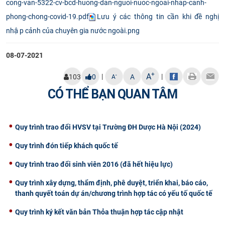
cong-van-5322-cv-bcd-huong-dan-nguoi-nuoc-ngoai-nhap-canh-
CỰU NGƯỜI HỌC
phong-chong-covid-19.pdf
Lưu ý các thông tin cần khi đề nghị
nhập cảnh của chuyên gia nước ngoài.png
08-07-2021
+
A
|
|
-
103
0
A
A
CÓ THỂ BẠN QUAN TÂM
Quy trình trao đổi HVSV tại Trường ĐH Dược Hà Nội (2024)
Quy trình đón tiếp khách quốc tế
Quy trình trao đổi sinh viên 2016 (đã hết hiệu lực)
Quy trình xây dựng, thẩm định, phê duyệt, triển khai, báo cáo,
thanh quyết toán dự án/chương trình hợp tác có yếu tố quốc tế
Quy trình ký kết văn bản Thỏa thuận hợp tác cập nhật