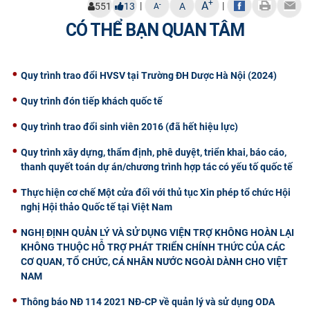
+
A
|
|
-
551
13
A
A
CỰU NGƯỜI HỌC
CÓ THỂ BẠN QUAN TÂM
Quy trình trao đổi HVSV tại Trường ĐH Dược Hà Nội (2024)
Quy trình đón tiếp khách quốc tế
Quy trình trao đổi sinh viên 2016 (đã hết hiệu lực)
Quy trình xây dựng, thẩm định, phê duyệt, triển khai, báo cáo,
thanh quyết toán dự án/chương trình hợp tác có yếu tố quốc tế
Thực hiện cơ chế Một cửa đối với thủ tục Xin phép tổ chức Hội
nghị Hội thảo Quốc tế tại Việt Nam
NGHỊ ĐỊNH QUẢN LÝ VÀ SỬ DỤNG VIỆN TRỢ KHÔNG HOÀN LẠI
KHÔNG THUỘC HỖ TRỢ PHÁT TRIỂN CHÍNH THỨC CỦA CÁC
CƠ QUAN, TỔ CHỨC, CÁ NHÂN NƯỚC NGOÀI DÀNH CHO VIỆT
NAM
Thông báo NĐ 114 2021 NĐ-CP về quản lý và sử dụng ODA