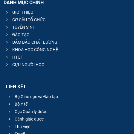
DANH MỤC CHÍNH
GIỚI THIỆU
CƠ CẤU TỔ CHỨC
TUYỂN SINH
ĐÀO TẠO
ĐẢM BẢO CHẤT LƯỢNG
KHOA HỌC CÔNG NGHỆ
HTQT
CỰU NGƯỜI HỌC
LIÊN KẾT
Bộ Giáo dục và Đào tạo
Bộ Y tế
Cục Quản lý dược
Cảnh giác dược
Thư viện
Email