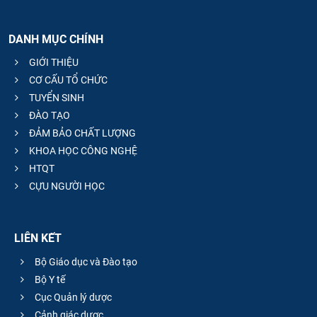
DANH MỤC CHÍNH
GIỚI THIỆU
CƠ CẤU TỔ CHỨC
TUYỂN SINH
ĐÀO TẠO
ĐẢM BẢO CHẤT LƯỢNG
KHOA HỌC CÔNG NGHỆ
HTQT
CỰU NGƯỜI HỌC
LIÊN KẾT
Bộ Giáo dục và Đào tạo
Bộ Y tế
Cục Quản lý dược
Cảnh giác dược