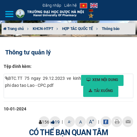
Đăng nhập
Liên hệ
Trang chủ
KHCN-HTPT
HỢP TÁC QUỐC TẾ
Thông báo
GIỚI THIỆU
Thông tư quản lý
CƠ CẤU TỔ CHỨC
Tệp đính kèm:
TUYỂN SINH
BTC.TT 75 ngay 29.12.2023 ve kinh
XEM NỘI DUNG
ĐÀO TẠO
phi dao tao Lao - CPC.pdf
TẢI XUỐNG
ĐẢM BẢO CHẤT LƯỢNG
10-01-2024
KHOA HỌC CÔNG NGHỆ
+
A
|
|
-
156
19
A
A
HTQT
CÓ THỂ BẠN QUAN TÂM