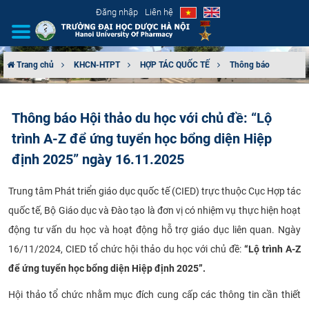
Đăng nhập
Liên hệ
Trang chủ
KHCN-HTPT
HỢP TÁC QUỐC TẾ
Thông báo
GIỚI THIỆU
Thông báo Hội thảo du học với chủ đề: “Lộ
CƠ CẤU TỔ CHỨC
trình A-Z để ứng tuyển học bổng diện Hiệp
TUYỂN SINH
định 2025” ngày 16.11.2025
ĐÀO TẠO
Trung tâm Phát triển giáo dục quốc tế (CIED) trực thuộc Cục Hợp tác
quốc tế, Bộ Giáo dục và Đào tạo là đơn vị có nhiệm vụ thực hiện hoạt
ĐẢM BẢO CHẤT LƯỢNG
động tư vấn du học và hoạt động hỗ trợ giáo dục liên quan. Ngày
16/11/2024, CIED tổ chức hội thảo du học với chủ đề:
“Lộ trình A-Z
KHOA HỌC CÔNG NGHỆ
để ứng tuyển học bổng diện Hiệp định 2025”.
HTQT
Hội thảo tổ chức nhằm mục đích cung cấp các thông tin cần thiết