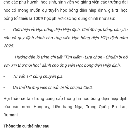
cho các phụ huynh, học sinh, sinh viên và giảng viên các trường đại
CỰU NGƯỜI HỌC
học có mong muốn dự tuyển học bổng diện hiệp định, giá trị học
bổng tối thiểu là 100% học phí với các nội dung chính như sau:
-
Giới thiệu về Học bổng diện Hiệp định: Chế độ học bổng, các yêu
cầu và quy định dành cho ứng viên Học bổng diện Hiệp định năm
2025.
-
Hướng dẫn lộ trình chi tiết “Tìm kiếm - Lựa chọn - Chuẩn bị hồ
sơ - Xin thư mời học” dành cho ứng viên Học bổng diện Hiệp định.
-
Tư vấn 1-1 cùng chuyên gia.
-
Ưu thế khi ứng viên chuẩn bị hồ sơ qua CIED.
Hội thảo sẽ tập trung cung cấp thông tin học bổng diện hiệp định
của các nước Hungary, Liên bang Nga, Trung Quốc, Ba Lan,
Rumani…
Thông tin cụ thể như sau: