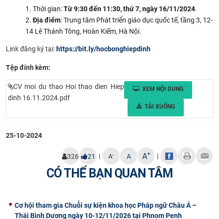
Thời gian:
Từ 9:30 đến 11:30, thứ 7, ngày 16/11/2024
.
Địa điểm
: Trung tâm Phát triển giáo dục quốc tế, tầng 3, 12-
14 Lê Thánh Tông, Hoàn Kiếm, Hà Nội.
Link đăng ký tại:
https://bit.ly/hocbonghiepdinh
Tệp đính kèm:
CV moi du thao Hoi thao dien Hiep
XEM NỘI DUNG
dinh 16.11.2024.pdf
TẢI XUỐNG
25-10-2024
+
A
|
|
-
326
21
A
A
CÓ THỂ BẠN QUAN TÂM
Cơ hội tham gia Chuỗi sự kiện khoa học Pháp ngữ Châu Á –
Thái Bình Dương ngày 10-12/11/2026 tại Phnom Penh