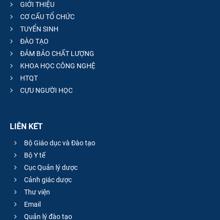
GIỚI THIỆU
CƠ CẤU TỔ CHỨC
TUYỂN SINH
ĐÀO TẠO
ĐẢM BẢO CHẤT LƯỢNG
KHOA HỌC CÔNG NGHỆ
HTQT
CỰU NGƯỜI HỌC
LIÊN KẾT
Bộ Giáo dục và Đào tạo
Bộ Y tế
Cục Quản lý dược
Cảnh giác dược
Thư viện
Email
Quản lý đào tạo