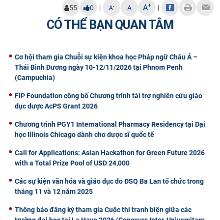
+
A
|
|
-
55
0
A
A
CỰU NGƯỜI HỌC
CÓ THỂ BẠN QUAN TÂM
Cơ hội tham gia Chuỗi sự kiện khoa học Pháp ngữ Châu Á –
Thái Bình Dương ngày 10-12/11/2026 tại Phnom Penh
(Campuchia)
FIP Foundation công bố Chương trình tài trợ nghiên cứu giáo
dục dược AcPS Grant 2026
Chương trình PGY1 International Pharmacy Residency tại Đại
học Illinois Chicago dành cho dược sĩ quốc tế
Call for Applications: Asian Hackathon for Green Future 2026
with a Total Prize Pool of USD 24,000
Các sự kiện văn hóa và giáo dục do ĐSQ Ba Lan tổ chức trong
tháng 11 và 12 năm 2025
Thông báo đăng ký tham gia Cuộc thi tranh biện giữa các