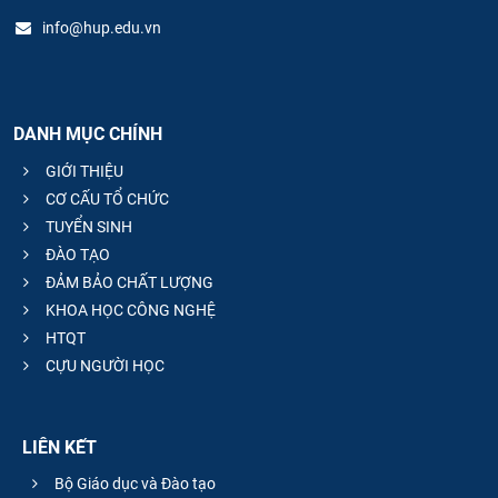
info@hup.edu.vn
DANH MỤC CHÍNH
GIỚI THIỆU
CƠ CẤU TỔ CHỨC
TUYỂN SINH
ĐÀO TẠO
ĐẢM BẢO CHẤT LƯỢNG
KHOA HỌC CÔNG NGHỆ
HTQT
CỰU NGƯỜI HỌC
LIÊN KẾT
Bộ Giáo dục và Đào tạo