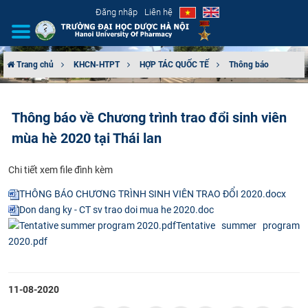
Đăng nhập
Liên hệ
Trang chủ
KHCN-HTPT
HỢP TÁC QUỐC TẾ
Thông báo
GIỚI THIỆU
Thông báo về Chương trình trao đổi sinh viên
CƠ CẤU TỔ CHỨC
mùa hè 2020 tại Thái lan
TUYỂN SINH
​Chi tiết xem file đình kèm
ĐÀO TẠO
THÔNG BÁO CHƯƠNG TRÌNH SINH VIÊN TRAO ĐỔI 2020.docx
Don dang ky - CT sv trao doi mua he 2020.doc
ĐẢM BẢO CHẤT LƯỢNG
Tentative summer program
2020.pdf
KHOA HỌC CÔNG NGHỆ
11-08-2020
HTQT