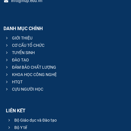
info@hup.edu.vn
DANH MỤC CHÍNH
GIỚI THIỆU
CƠ CẤU TỔ CHỨC
TUYỂN SINH
ĐÀO TẠO
ĐẢM BẢO CHẤT LƯỢNG
KHOA HỌC CÔNG NGHỆ
HTQT
CỰU NGƯỜI HỌC
LIÊN KẾT
Bộ Giáo dục và Đào tạo
Bộ Y tế