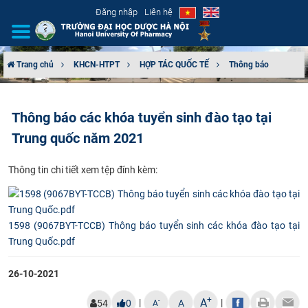
Đăng nhập
Liên hệ
Trang chủ
KHCN-HTPT
HỢP TÁC QUỐC TẾ
Thông báo
GIỚI THIỆU
Thông báo các khóa tuyển sinh đào tạo tại
CƠ CẤU TỔ CHỨC
Trung quốc năm 2021
TUYỂN SINH
Thông tin chi tiết xem tệp đính kèm:
ĐÀO TẠO
ĐẢM BẢO CHẤT LƯỢNG
1598 (9067BYT-TCCB) Thông báo tuyển sinh các khóa đào tạo tại
Trung Quốc.pdf
KHOA HỌC CÔNG NGHỆ
26-10-2021
HTQT
+
A
|
|
-
54
0
A
A