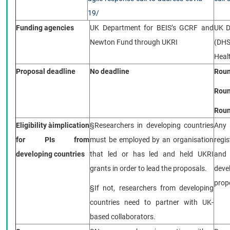
CỰU NGƯỜI HỌC
19/
Funding agencies
UK Department for BEIS’s GCRF and
UK D
Newton Fund through UKRI
(DHS
Heal
Proposal deadline
No deadline
Roun
Roun
Roun
Eligibility
à
implication
§
Researchers in developing countries
Any 
for PIs from
must be employed by an organisation
regi
developing countries
that led or has led and held UKRI
and 
grants in order to lead the proposals.
devel
prop
§
If not, researchers from developing
countries need to partner with UK-
based collaborators.