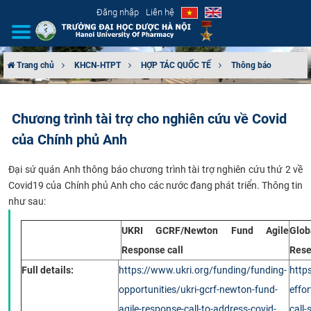
Đăng nhập
Liên hệ
Trang chủ
KHCN-HTPT
HỢP TÁC QUỐC TẾ
Thông báo
GIỚI THIỆU
Chương trình tài trợ cho nghiên cứu về Covid
CƠ CẤU TỔ CHỨC
của Chính phủ Anh
TUYỂN SINH
Đại sứ quán Anh thông báo chương trình tài trợ nghiên cứu thứ 2 về
Covid19 của Chính phủ Anh cho các nước đang phát triển. Thông tin
ĐÀO TẠO
như sau:
ĐẢM BẢO CHẤT LƯỢNG
UKRI GCRF/Newton Fund Agile
Glob
Response call
Rese
KHOA HỌC CÔNG NGHỆ
Full details:
https://www.ukri.org/funding/funding-
http
opportunities/ukri-gcrf-newton-fund-
effo
HTQT
agile-response-call-to-address-covid-
call-