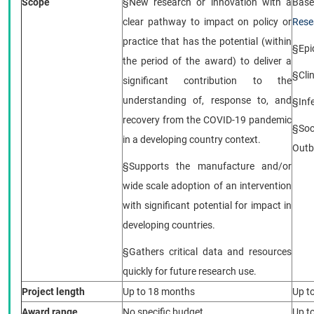
Scope
§
New research or innovation with a
B
as
clear pathway to impact on policy or
Rese
practice that has the potential (within
§
Epi
the period of the award) to deliver a
§
Cli
significant contribution to the
understanding of, response to, and
§
Inf
recovery from the COVID-19 pandemic
§
Soc
in a developing country context.
Outb
§
Supports the manufacture and/or
wide scale adoption of an intervention
with significant potential for impact in
developing countries.
§
Gathers critical data and resources
quickly for future research use.
Project length
Up to 18 months
Up t
Award range
No specific budget
Up to