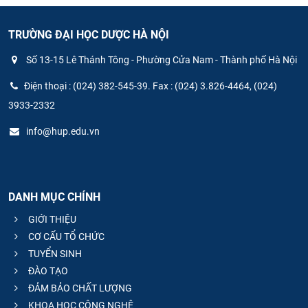
TRƯỜNG ĐẠI HỌC DƯỢC HÀ NỘI
Số 13-15 Lê Thánh Tông - Phường Cửa Nam - Thành phố Hà Nội
Điện thoại : (024) 382-545-39. Fax : (024) 3.826-4464, (024)
3933-2332
info@hup.edu.vn
DANH MỤC CHÍNH
GIỚI THIỆU
CƠ CẤU TỔ CHỨC
TUYỂN SINH
ĐÀO TẠO
ĐẢM BẢO CHẤT LƯỢNG
KHOA HỌC CÔNG NGHỆ