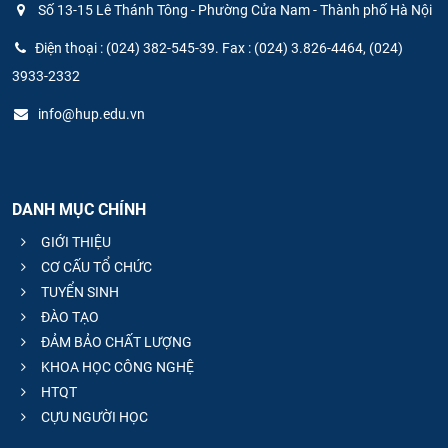
Số 13-15 Lê Thánh Tông - Phường Cửa Nam - Thành phố Hà Nội
Điện thoại : (024) 382-545-39. Fax : (024) 3.826-4464, (024)
3933-2332
info@hup.edu.vn
DANH MỤC CHÍNH
GIỚI THIỆU
CƠ CẤU TỔ CHỨC
TUYỂN SINH
ĐÀO TẠO
ĐẢM BẢO CHẤT LƯỢNG
KHOA HỌC CÔNG NGHỆ
HTQT
CỰU NGƯỜI HỌC