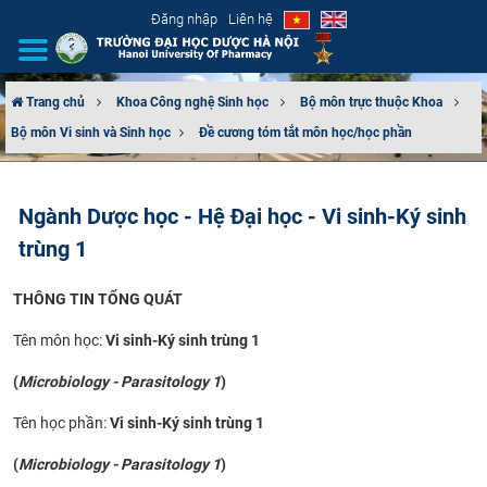
Đăng nhập
Liên hệ
Trang chủ
Khoa Công nghệ Sinh học
Bộ môn trực thuộc Khoa
Bộ môn Vi​ sinh và Sinh học
Đề cương tóm tắt môn học/học phần
GIỚI THIỆU
CƠ CẤU TỔ CHỨC
Ngành Dược học - Hệ Đại học - Vi sinh-Ký sinh
trùng 1
TUYỂN SINH
THÔNG TIN TỔNG QUÁT
ĐÀO TẠO
Tên môn học:
Vi sinh-Ký sinh trùng 1
ĐẢM BẢO CHẤT LƯỢNG
(
Microbiology - Parasitology 1
)
KHOA HỌC CÔNG NGHỆ
Tên học phần:
Vi sinh-Ký sinh trùng 1
HTQT
(
Microbiology - Parasitology 1
)