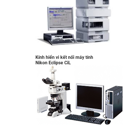
​Kính hiển vi kết nối máy tính
Nikon Eclipse CiL