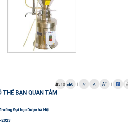
+
A
|
|
-
310
0
A
A
Ó THỂ BẠN QUAN TÂM
 Trường Đại học Dược hà Nội
2-2023