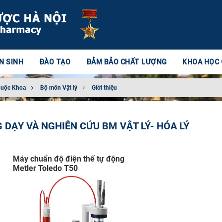
N SINH
ĐÀO TẠO
ĐẢM BẢO CHẤT LƯỢNG
KHOA HỌC
huộc Khoa
Bộ môn Vật lý
Giới thiệu
 DẠY VÀ NGHIÊN CỨU BM VẬT LÝ- HÓA LÝ
Máy chuẩn độ điện thế tự động
Metler Toledo T50​