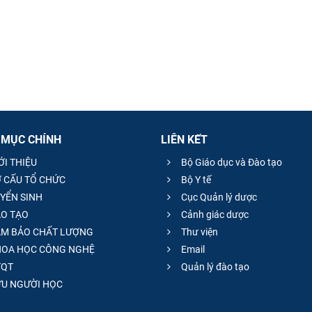
 MỤC CHÍNH
LIÊN KẾT
ỚI THIỆU
Bộ Giáo dục và Đào tạo
 CẤU TỔ CHỨC
Bộ Y tế
YỂN SINH
Cục Quản lý dược
O TẠO
Cảnh giác dược
M BẢO CHẤT LƯỢNG
Thư viện
OA HỌC CÔNG NGHỆ
Email
QT
Quản lý đào tạo
̣U NGƯỜI HỌC