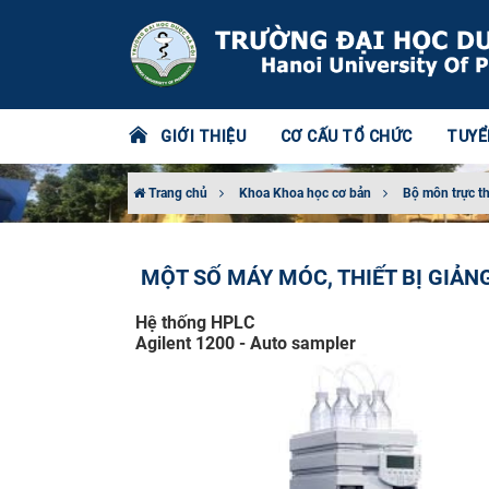
GIỚI THIỆU
CƠ CẤU TỔ CHỨC
TUYỂ
Trang chủ
Khoa Khoa học cơ bản
Bộ môn trực t
MỘT SỐ MÁY MÓC, THIẾT BỊ GIẢNG
Hệ thống HPLC
Agilent 1200 - Auto sampler​