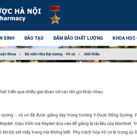
N SINH
ĐÀO TẠO
ĐẢM BẢO CHẤT LƯỢNG
KHOA HỌC
huộc Khoa
Bộ môn Hóa Đại cương - Vô cơ
Giới thiệu
t triển qua nhiều giai đoạn với các tên gọi khác nhau.
cương – vô cơ đã được giảng dạy trong trường Y-Dược Đông Dương. P
ydet. Giáo trình mà Reydet dựa vào để giảng là tài liệu của Martinet. T
 có khi bỏ sót mấy trang mà không biết. Phụ trách hóa Vô cơ là trung úy