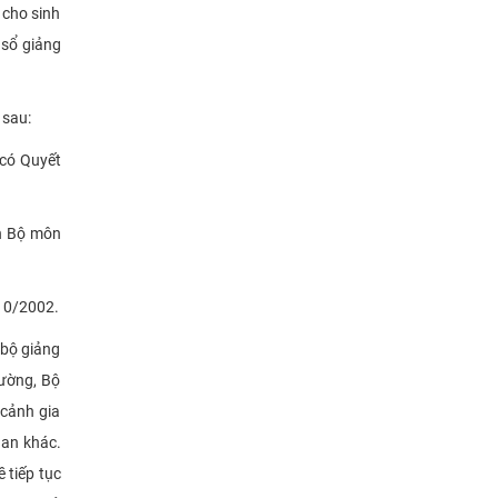
 cho sinh
 sổ giảng
 sau:
 có Quyết
nh Bộ môn
/10/2002.
 bộ giảng
rường, Bộ
 cảnh gia
uan khác.
 tiếp tục