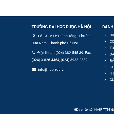
TRƯỜNG ĐẠI HỌC DƯỢC HÀ NỘI
DANH
GI
Số 13-15 Lê Thánh Tông - Phường
CƠ
Cửa Nam - Thành phố Hà Nội
TU
Điện thoại : (024) 382-545-39. Fax :
ĐÀ
(024) 3.826-4464, (024) 3933-2332
ĐẢ
KH
info@hup.edu.vn
HT
CƯ
Giấy phép: số 14/GP-TTĐT do