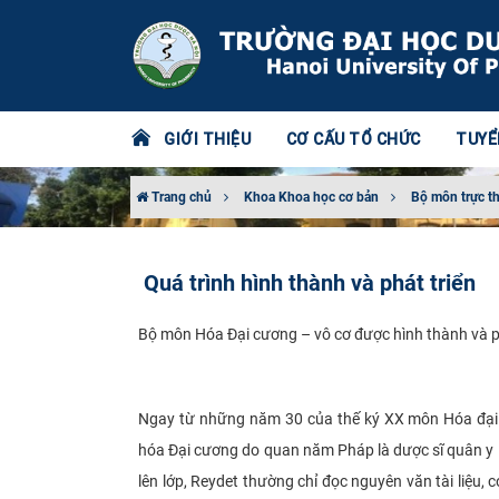
GIỚI THIỆU
CƠ CẤU TỔ CHỨC
TUYỂ
Trang chủ
Khoa Khoa học cơ bản
Bộ môn trực t
Quá trình hình thành và phát triển
Bộ môn Hóa Đại cương – vô cơ được hình thành và phá
​​
Ngay từ những năm 30 của thế ký XX môn Hóa đại 
hóa Đại cương do quan năm Pháp là dược sĩ quân y Re
lên lớp, Reydet thường chỉ đọc nguyên văn tài liệu,