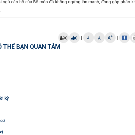
 đội ngũ cán bộ của Bộ môn đã không ngừng lớn mạnh, đóng góp phần 
.
+
A
|
|
-
90
0
A
A
Ó THỂ BẠN QUAN TÂM
ời kỳ
 cơ
vị