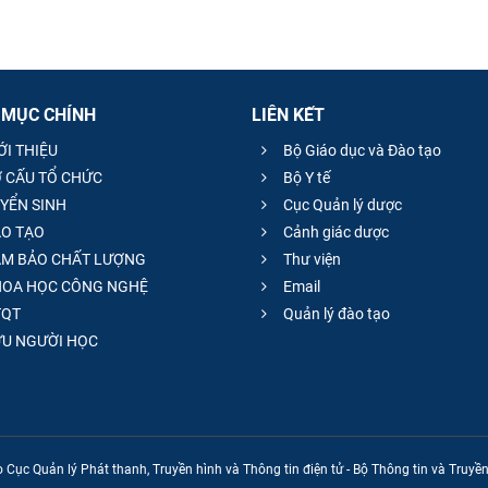
 MỤC CHÍNH
LIÊN KẾT
ỚI THIỆU
Bộ Giáo dục và Đào tạo
 CẤU TỔ CHỨC
Bộ Y tế
YỂN SINH
Cục Quản lý dược
O TẠO
Cảnh giác dược
M BẢO CHẤT LƯỢNG
Thư viện
OA HỌC CÔNG NGHỆ
Email
QT
Quản lý đào tạo
̣U NGƯỜI HỌC
 Cục Quản lý Phát thanh, Truyền hình và Thông tin điện tử - Bộ Thông tin và Truy