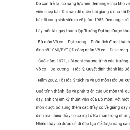
Do còn trẻ, lại có năng lực nên Demange chịu khó viế
viên chép bài. Khi nào để quên bài giảng ở nhà thì D
bài rồi cùng sinh viên ra về (năm 1985, Demange trở
Lấy mốc là ngày thành lập Trường Đại học Dược khoa
- Bộ môn Vô cơ – Đại cương – Phân tích được thàn
định số 1060/BYT-QĐ công nhận Vô cơ – Đại cương –
- Cuối năm 1971, Hội nghị chương trình của trường
Vô cơ – Đại cương – Hóa lý. Quyết định thành lập B
- Năm 2002, Tổ Hóa lý tách ra và Bộ môn Hóa Đại c
Quá trình thành lập và phát triển của Bộ môn trải qu
dạy, anh chị em kỹ thuật viên của Bộ môn. Với một 
môn được bổ sung thêm các thầy cô về giảng dạy v
đình mà nhiều thầy cô có mặt ở Bộ môn trong những 
Nhiều thầy cô được cử đi đào tạo để được nâng cao 