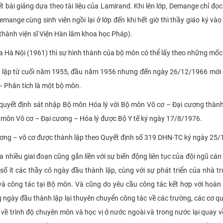
t bài giảng dựa theo tài liệu của Lamirand. Khi lên lớp, Demange chỉ đọc
emange cùng sinh viên ngồi lại ở lớp đến khi hết giờ thì thầy giáo ký vào
 thành viện sĩ Viện Hàn lâm khoa học Pháp).
 Hà Nội (1961) thì sự hình thành của bộ môn có thể lấy theo những mốc
h lập từ cuối năm 1955, đầu năm 1956 nhưng đến ngày 26/12/1966 mới
 Phân tích là một bộ môn.
 quyết định sát nhập Bộ môn Hóa lý với Bộ môn Vô cơ – Đại cương thà
ộ môn Vô cơ – Đại cương – Hóa lý được Bộ Y tế ký ngày 17/8/1976.
ương – vô cơ được thành lập theo Quyết định số 319 DHN-TC ký ngày 25
a nhiều giai đoạn cũng gắn liền với sự biến động liên tục của đội ngũ cán
số ít các thầy cô ngày đầu thành lập, cùng với sự phát triển của nhà t
à công tác tại Bộ môn. Và cũng do yêu cầu công tác kết hợp với hoàn
ngày đầu thành lập lại thuyên chuyển công tác về các trường, các cơ q
về trình độ chuyên môn và học vị ở nước ngoài và trong nước lại quay về