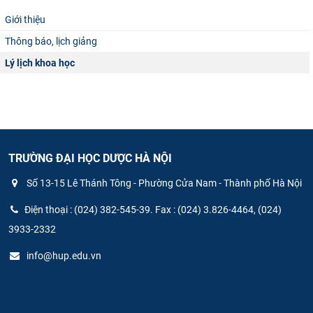
CỰU NGƯỜI HỌC
Giới thiệu
Thông báo, lịch giảng
Lý lịch khoa học
TRƯỜNG ĐẠI HỌC DƯỢC HÀ NỘI
Số 13-15 Lê Thánh Tông - Phường Cửa Nam - Thành phố Hà Nội
Điện thoại : (024) 382-545-39. Fax : (024) 3.826-4464, (024)
3933-2332
info@hup.edu.vn