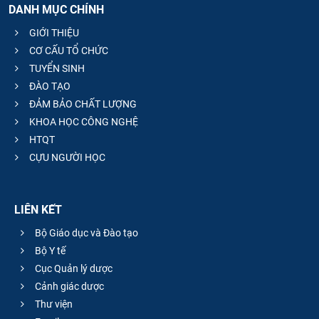
DANH MỤC CHÍNH
GIỚI THIỆU
CƠ CẤU TỔ CHỨC
TUYỂN SINH
ĐÀO TẠO
ĐẢM BẢO CHẤT LƯỢNG
KHOA HỌC CÔNG NGHỆ
HTQT
CỰU NGƯỜI HỌC
LIÊN KẾT
Bộ Giáo dục và Đào tạo
Bộ Y tế
Cục Quản lý dược
Cảnh giác dược
Thư viện