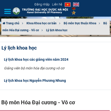
Đăng nhập
Liên hệ
Trang chủ
Khoa Khoa học cơ bản
Bộ môn trực thuộc Khoa
Bộ
môn Hóa Đại cương - Vô cơ
Lý lịch khoa học
GIỚI THIỆU
CƠ CẤU TỔ CHỨC
Lý lịch khoa học
TUYỂN SINH
Lý lịch khoa học các giảng viên năm 2024
ĐÀO TẠO
Giảng viên bộ môn hóa đại cương vô cơ
ĐẢM BẢO CHẤT LƯỢNG
Lý lịch khoa học Nguyễn Phương Nhung
KHOA HỌC CÔNG NGHỆ
Bộ môn Hóa Đại cương - Vô cơ
HTQT