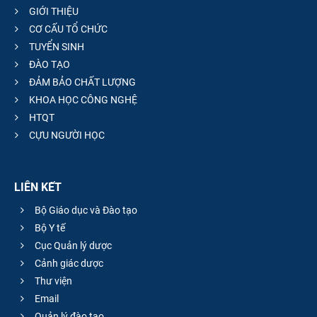
GIỚI THIỆU
CƠ CẤU TỔ CHỨC
TUYỂN SINH
ĐÀO TẠO
ĐẢM BẢO CHẤT LƯỢNG
KHOA HỌC CÔNG NGHỆ
HTQT
CỰU NGƯỜI HỌC
LIÊN KẾT
Bộ Giáo dục và Đào tạo
Bộ Y tế
Cục Quản lý dược
Cảnh giác dược
Thư viện
Email
Quản lý đào tạo