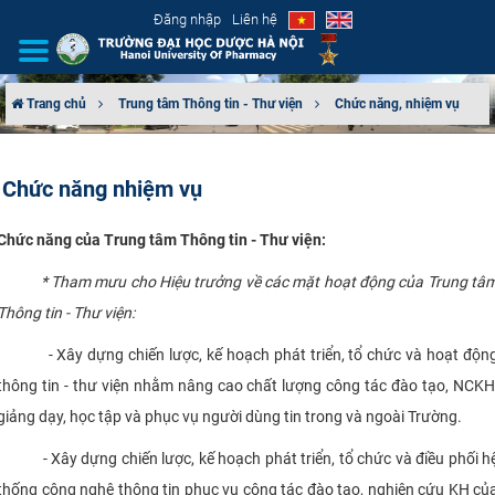
Đăng nhập
Liên hệ
Trang chủ
Trung tâm Thông tin - Thư viện
Chức năng, nhiệm vụ
GIỚI THIỆU
Chức năng nhiệm vụ
CƠ CẤU TỔ CHỨC
Chức năng của Trung tâm Thông tin - Thư viện:
TUYỂN SINH
*
Tham mưu cho
Hiệu trưởng
về
các mặt hoạt động của Trung tâ
ĐÀO TẠO
Thông tin - Thư viện:
- Xây dựng chiến lược, kế hoạch phát triển, tổ chức và hoạt độn
ĐẢM BẢO CHẤT LƯỢNG
thông tin - thư viện nhằm nâng cao chất lượng công tác đào tạo, NCKH
KHOA HỌC CÔNG NGHỆ
giảng dạy, học tập và phục vụ người dùng tin trong và ngoài Trường.
- Xây dựng chiến lược, kế hoạch phát triển, tổ chức và điều phối h
HTQT
thống công nghệ thông tin phục vụ công tác đào tạo, nghiên cứu KH củ