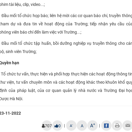
phim tài liệu, clip, video...;
- Đầu mối tổ chức họp báo; liên hệ mời các cơ quan báo chí, truyền thôn
tham dự và đưa tin về hoạt động của Trường; tiếp nhận yêu cầu củ
phóng viên báo chí đến làm việc với Trường...;
- Đầu mối tổ chức tập huấn, bồi dưỡng nghiệp vụ truyền thông cho cá
bộ, sinh viên Trường;
Quyền hạn
Tổ chức tư vấn, thực hiện và phối hợp thực hiện các hoạt động thông ti
thư viện, tư vấn chuyên môn và các hoạt động khác theo khuôn khổ qu
định của pháp luật, của cơ quan quản lý nhà nước và Trường Đại họ
Dược Hà Nội.
23-11-2022
+
A
|
|
-
707
0
A
A