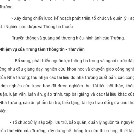
Trường.
CỰU NGƯỜI HỌC
- Xây dựng chiến lược, kế hoạch phát triển, tổ chức và quản lý Tạ
chí Nghiên cứu dược và Thông tin thuốc.
- Truyền thông và quảng bá thương hiệu, hình ảnh của Trường.
Nhiệm vụ của Trung tâm Thông tin - Thư viện
-
Bổ sung, phát triển nguồn lực thông tin trong và ngoài nước đá
ứng nhu cầu giảng dạy, nghiên cứu khoa học và chuyển giao công ngh
của Nhà trường; thu nhận các tài liệu do nhà trường xuất bản, các côn
trình nghiên cứu khoa học đã được nghiệm thu, tài liệu hội thảo, khó
luận, luận văn, luận án, giáo trình, tập bài giảng và các tài liệu khác củ
Nhà trường, các ấn phẩm tài trợ, biếu tặng, tài liệu trao đổi giữa các th
viện;
-
Tổ chức xử lý, sắp xếp, lưu trữ, bảo quản, quản lý nguồn tài nguyê
của thư viện của Trường; xây dựng hệ thống tra cứu thích hợp; thiết lậ