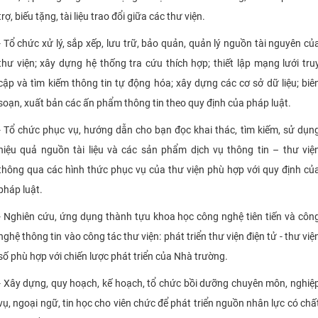
trợ, biếu tặng, tài liệu trao đổi giữa các thư viện.
- Tổ chức xử lý, sắp xếp, lưu trữ, bảo quản, quản lý nguồn tài nguyên củ
thư viện; xây dựng hệ thống tra cứu thích hợp; thiết lập mạng lưới tru
cập và tìm kiếm thông tin tự động hóa; xây dựng các cơ sở dữ liệu; biê
soạn, xuất bản các ấn phẩm thông tin theo quy định của pháp luật.
- Tổ chức phục vụ, hướng dẫn cho bạn đọc khai thác, tìm kiếm, sử dụn
hiệu quả nguồn tài liệu và các sản phẩm dịch vụ thông tin – thư việ
thông qua các hình thức phục vụ của thư viện phù hợp với quy định củ
pháp luật.
- Nghiên cứu, ứng dụng thành tựu khoa học công nghệ tiên tiến và côn
nghệ thông tin vào công tác thư viện: phát triển thư viện điện tử - thư việ
số phù hợp với chiến lược phát triển của Nhà trường.
- Xây dựng, quy hoạch, kế hoạch, tổ chức bồi dưỡng chuyên môn, nghiệ
vụ, ngoại ngữ, tin học cho viên chức để phát triển nguồn nhân lực có chấ