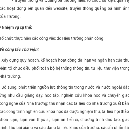
- Truyền thông và Quảng bá thương hiệu: tổ chức sự kiện, quản l
các hoạt động liên quan đến website, truyền thông quảng bá hình ản
của Trường.
* Nhiệm vụ cụ thể:
Tổ chức thực hiện các công việc do Hiệu trưởng phân công.
Về công tác Thư viện:
- Xây dựng quy hoạch, kế hoạch hoạt động dài hạn và ngắn hạn của th
viện; tổ chức điều phối toàn bộ hệ thống thông tin, tư liệu, thư viện tron
Nhà trường.
- Bổ sung, phát triển nguồn lực thông tin trong nước và nước ngoài đá
ứng nhu cầu giảng dạy, học tập, nghiên cứu khoa học và chuyển gia
công nghệ của Nhà trường; thu nhận các tài liệu do nhà trường xuất bản
các công trình nghiên cứu khoa học đã được nghiệm thu, tài liệu hội thảo
khóa luận, luận văn thạc sĩ, luận án tiến sĩ, chương trình đào tạo, giá
trình, tập bài giảng và các dạng tài liệu khác của trường, các ấn phẩm tà