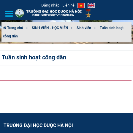
Đăng nhập
Liên hệ
Trang chủ
SINH VIÊN - HỌC VIÊN
Sinh viên
Tuần sinh hoạt
công dân
GIỚI THIỆU
CƠ CẤU TỔ CHỨC
Tuần sinh hoạt công dân
TUYỂN SINH
ĐÀO TẠO
ĐẢM BẢO CHẤT LƯỢNG
KHOA HỌC CÔNG NGHỆ
TRƯỜNG ĐẠI HỌC DƯỢC HÀ NỘI
HTQT