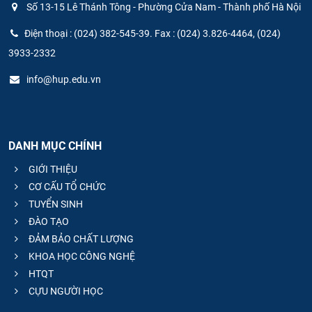
Số 13-15 Lê Thánh Tông - Phường Cửa Nam - Thành phố Hà Nội
CỰU NGƯỜI HỌC
Điện thoại : (024) 382-545-39. Fax : (024) 3.826-4464, (024)
3933-2332
info@hup.edu.vn
DANH MỤC CHÍNH
GIỚI THIỆU
CƠ CẤU TỔ CHỨC
TUYỂN SINH
ĐÀO TẠO
ĐẢM BẢO CHẤT LƯỢNG
KHOA HỌC CÔNG NGHỆ
HTQT
CỰU NGƯỜI HỌC