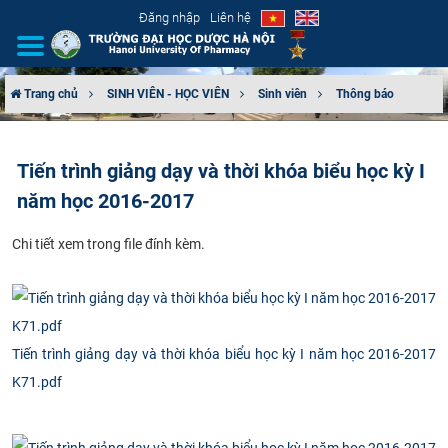
Đăng nhập
Liên hệ
Trang chủ
SINH VIÊN - HỌC VIÊN
Sinh viên
Thông báo
GIỚI THIỆU
Tiến trình giảng dạy và thời khóa biểu học kỳ I
CƠ CẤU TỔ CHỨC
năm học 2016-2017
TUYỂN SINH
​Chi tiết xem trong file đính kèm.
ĐÀO TẠO
ĐẢM BẢO CHẤT LƯỢNG
Tiến trình giảng dạy và thời khóa biểu học kỳ I năm học 2016-2017
KHOA HỌC CÔNG NGHỆ
K71.pdf
HTQT