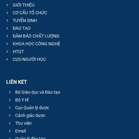
GIỚI THIỆU
CƠ CẤU TỔ CHỨC
TUYỂN SINH
ĐÀO TẠO
ĐẢM BẢO CHẤT LƯỢNG
KHOA HỌC CÔNG NGHỆ
HTQT
CỰU NGƯỜI HỌC
LIÊN KẾT
Bộ Giáo dục và Đào tạo
Bộ Y tế
Cục Quản lý dược
Cảnh giác dược
Thư viện
Email
Quản lý đào tạo