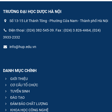
TRƯỜNG ĐẠI HỌC DƯỢC HÀ NỘI
Số 13-15 Lê Thánh Tông - Phường Cửa Nam - Thành phố Hà Nội
Điện thoại : (024) 382-545-39. Fax : (024) 3.826-4464, (024)
3933-2332
info@hup.edu.vn
DANH MỤC CHÍNH
GIỚI THIỆU
CƠ CẤU TỔ CHỨC
TUYỂN SINH
ĐÀO TẠO
ĐẢM BẢO CHẤT LƯỢNG
KHOA HỌC CÔNG NGHỆ