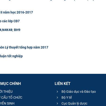
 II năm học 2016-2017
o các lớp CĐ7
 M4,N4K48; BH9
môn Lý thuyết tổng hợp năm 2017
luận tốt nghiệp
 MỤC CHÍNH
LIÊN KẾT
ỚI THIỆU
Bộ Giáo dục và Đào tạo
 CẤU TỔ CHỨC
Bộ Y tế
YỂN SINH
Cục Quản lý dược