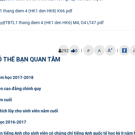
1 thang diem 4 (HK1 den HK8) K66.pdf
TBTL1 thang diem 4 (HK1 den HK6) M4, O4 LT47.pdf
+
A
|
|
-
292
0
A
A
Ó THỂ BẠN QUAN TÂM
 năm học 2017-2018
ên cao đẳng chính quy
ăm cuối
tích lũy cho sinh viên năm cuối
 học 2016-2017
tiếng Anh cho sinh viên có chứng chỉ tiếng Anh quốc tế học kỳ II năm 