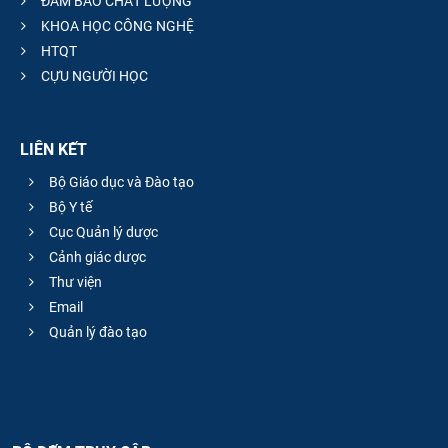
ĐẢM BẢO CHẤT LƯỢNG
KHOA HỌC CÔNG NGHỆ
HTQT
CỰU NGƯỜI HỌC
LIÊN KẾT
Bộ Giáo dục và Đào tạo
Bộ Y tế
Cục Quản lý dược
Cảnh giác dược
Thư viện
Email
Quản lý đào tạo