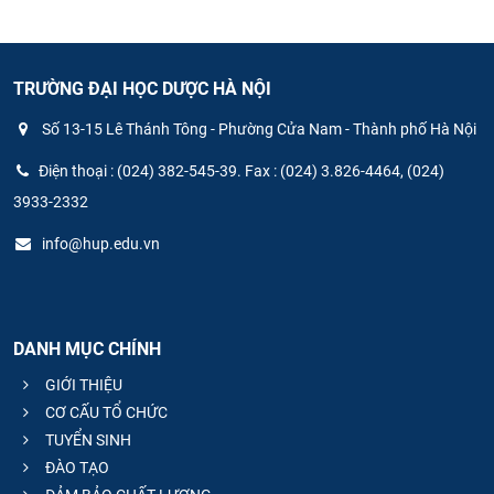
TRƯỜNG ĐẠI HỌC DƯỢC HÀ NỘI
Số 13-15 Lê Thánh Tông - Phường Cửa Nam - Thành phố Hà Nội
Điện thoại : (024) 382-545-39. Fax : (024) 3.826-4464, (024)
3933-2332
info@hup.edu.vn
DANH MỤC CHÍNH
GIỚI THIỆU
CƠ CẤU TỔ CHỨC
TUYỂN SINH
ĐÀO TẠO