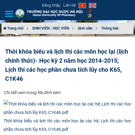
Đăng nhập
Liên hệ
Trang chủ
SINH VIÊN - HỌC VIÊN
Sinh viên
Thông báo
GIỚI THIỆU
Thời khóa biểu và lịch thi các môn học lại (lịch
CƠ CẤU TỔ CHỨC
chính thức)- Học kỳ 2 năm học 2014-2015;
TUYỂN SINH
Lịch thi các học phần chưa tích lũy cho K65,
C1K46
ĐÀO TẠO
Chi tiết xem trong file đính kèm
ĐẢM BẢO CHẤT LƯỢNG
KHOA HỌC CÔNG NGHỆ
Thời khóa biểu và lịch thi các môn học lại các hệ; Lịch thi các học
HTQT
phần chưa tích lũy K65, C1K46.pdf