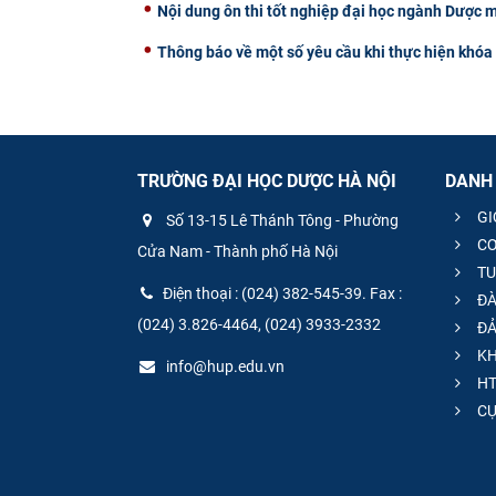
Nội dung ôn thi tốt nghiệp đại học ngành Dược 
Thông báo về một số yêu cầu khi thực hiện khóa 
TRƯỜNG ĐẠI HỌC DƯỢC HÀ NỘI
DANH
GI
Số 13-15 Lê Thánh Tông - Phường
CƠ
Cửa Nam - Thành phố Hà Nội
TU
Điện thoại : (024) 382-545-39. Fax :
ĐÀ
(024) 3.826-4464, (024) 3933-2332
ĐẢ
KH
info@hup.edu.vn
HT
CƯ