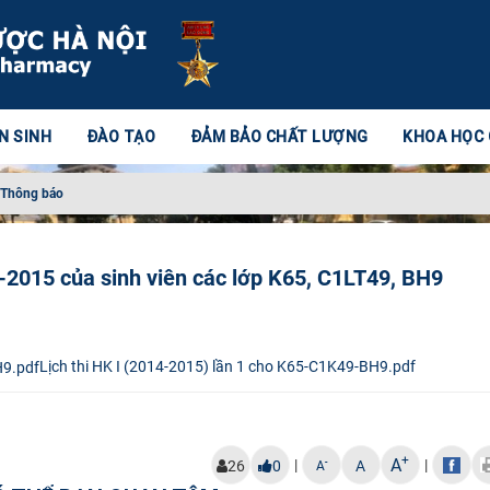
N SINH
ĐÀO TẠO
ĐẢM BẢO CHẤT LƯỢNG
KHOA HỌC
Thông báo
4-2015 của sinh viên các lớp K65, C1LT49, BH9
Lịch thi HK I (2014-2015) lần 1 cho K65-C1K49-BH9.pdf
+
A
|
|
-
26
0
A
A