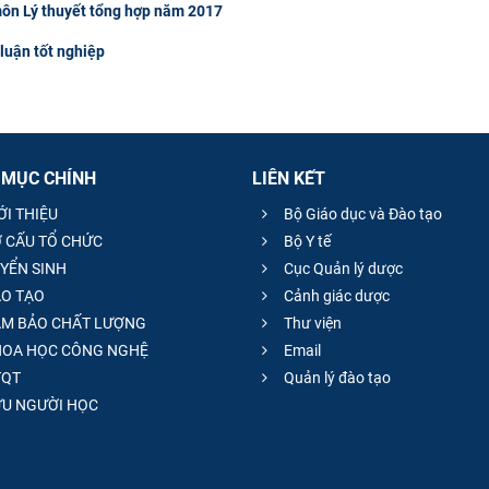
môn Lý thuyết tổng hợp năm 2017
luận tốt nghiệp
 MỤC CHÍNH
LIÊN KẾT
ỚI THIỆU
Bộ Giáo dục và Đào tạo
 CẤU TỔ CHỨC
Bộ Y tế
YỂN SINH
Cục Quản lý dược
O TẠO
Cảnh giác dược
M BẢO CHẤT LƯỢNG
Thư viện
OA HỌC CÔNG NGHỆ
Email
QT
Quản lý đào tạo
̣U NGƯỜI HỌC