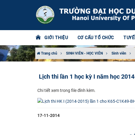
GIỚI THIỆU
CƠ CẤU TỔ CHỨC
TUYỂ
Trang chủ
SINH VIÊN - HỌC VIÊN
Sinh viên
Lịch thi lần 1 học kỳ I năm học 201
​Chi tiết xem trong file đính kèm.
17-11-2014