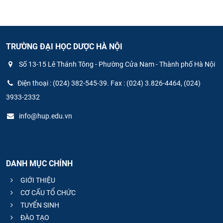
TRƯỜNG ĐẠI HỌC DƯỢC HÀ NỘI
Số 13-15 Lê Thánh Tông - Phường Cửa Nam - Thành phố Hà Nội
Điện thoại : (024) 382-545-39. Fax : (024) 3.826-4464, (024)
3933-2332
info@hup.edu.vn
DANH MỤC CHÍNH
GIỚI THIỆU
CƠ CẤU TỔ CHỨC
TUYỂN SINH
ĐÀO TẠO