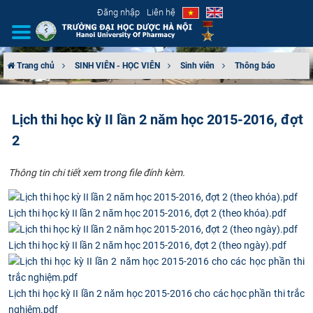
Đăng nhập
Liên hệ
Trang chủ
SINH VIÊN - HỌC VIÊN
Sinh viên
Thông báo
GIỚI THIỆU
Lịch thi học kỳ II lần 2 năm học 2015-2016, đợt
CƠ CẤU TỔ CHỨC
2
TUYỂN SINH
Thông tin chi tiết xem trong file đính kèm.​
ĐÀO TẠO
Lịch thi học kỳ II lần 2 năm học 2015-2016, đợt 2 (theo khóa).pdf
ĐẢM BẢO CHẤT LƯỢNG
Lịch thi học kỳ II lần 2 năm học 2015-2016, đợt 2 (theo ngày).pdf
KHOA HỌC CÔNG NGHỆ
Lịch thi học kỳ II lần 2 năm học 2015-2016 cho các học phần thi trắc
HTQT
nghiệm.pdf