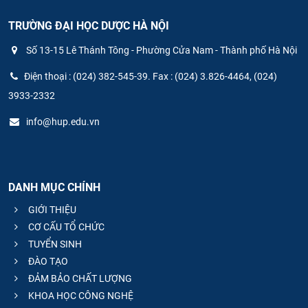
TRƯỜNG ĐẠI HỌC DƯỢC HÀ NỘI
Số 13-15 Lê Thánh Tông - Phường Cửa Nam - Thành phố Hà Nội
Điện thoại : (024) 382-545-39. Fax : (024) 3.826-4464, (024)
3933-2332
info@hup.edu.vn
DANH MỤC CHÍNH
GIỚI THIỆU
CƠ CẤU TỔ CHỨC
TUYỂN SINH
ĐÀO TẠO
ĐẢM BẢO CHẤT LƯỢNG
KHOA HỌC CÔNG NGHỆ