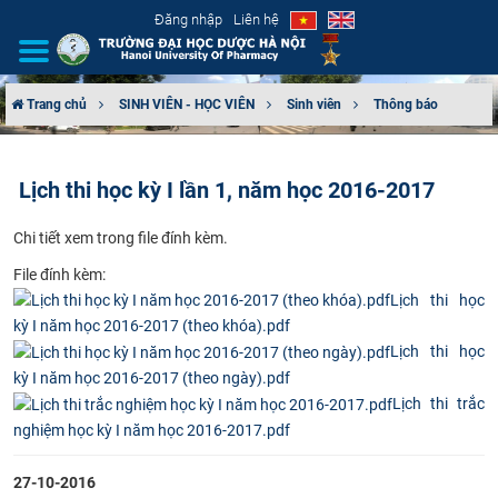
Đăng nhập
Liên hệ
Trang chủ
SINH VIÊN - HỌC VIÊN
Sinh viên
Thông báo
GIỚI THIỆU
Lịch thi học kỳ I lần 1, năm học 2016-2017
CƠ CẤU TỔ CHỨC
Chi tiết xem trong file đính kèm.
TUYỂN SINH
​File đính kèm:
Lịch thi học
ĐÀO TẠO
kỳ I năm học 2016-2017 (theo khóa).pdf
Lịch thi học
ĐẢM BẢO CHẤT LƯỢNG
kỳ I năm học 2016-2017 (theo ngày).pdf
Lịch thi trắc
KHOA HỌC CÔNG NGHỆ
nghiệm học kỳ I năm học 2016-2017.pdf
HTQT
27-10-2016