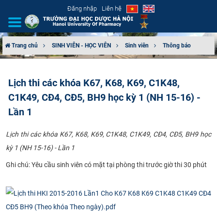
Đăng nhập
Liên hệ
Trang chủ
SINH VIÊN - HỌC VIÊN
Sinh viên
Thông báo
GIỚI THIỆU
Lịch thi các khóa K67, K68, K69, C1K48,
CƠ CẤU TỔ CHỨC
C1K49, CĐ4, CĐ5, BH9 học kỳ 1 (NH 15-16) -
TUYỂN SINH
Lần 1
ĐÀO TẠO
Lịch thi các khóa K67, K68, K69, C1K48, C1K49, CĐ4, CĐ5, BH9 học
kỳ 1 (NH 15-16) - Lần 1
ĐẢM BẢO CHẤT LƯỢNG
Ghi chú: Yêu cầu sinh viên có mặt tại phòng thi trước giờ thi 30 phút
KHOA HỌC CÔNG NGHỆ
HTQT