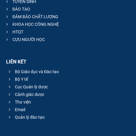
TUYỂN SINH
ĐÀO TẠO
ĐẢM BẢO CHẤT LƯỢNG
KHOA HỌC CÔNG NGHỆ
HTQT
CỰU NGƯỜI HỌC
LIÊN KẾT
Bộ Giáo dục và Đào tạo
Bộ Y tế
Cục Quản lý dược
Cảnh giác dược
Thư viện
Email
Quản lý đào tạo