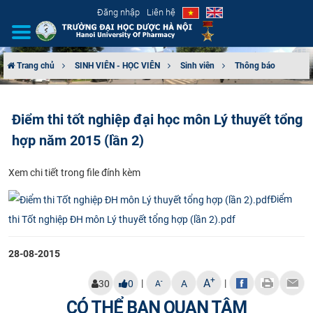
Đăng nhập
Liên hệ
Trang chủ
SINH VIÊN - HỌC VIÊN
Sinh viên
Thông báo
GIỚI THIỆU
Điểm thi tốt nghiệp đại học môn Lý thuyết tổng
CƠ CẤU TỔ CHỨC
hợp năm 2015 (lần 2)
TUYỂN SINH
Xem chi tiết trong file đính kèm
ĐÀO TẠO
Điểm
thi Tốt nghiệp ĐH môn Lý thuyết tổng hợp (lần 2).pdf
ĐẢM BẢO CHẤT LƯỢNG
28-08-2015
KHOA HỌC CÔNG NGHỆ
+
A
|
|
-
30
0
A
A
HTQT
CÓ THỂ BẠN QUAN TÂM