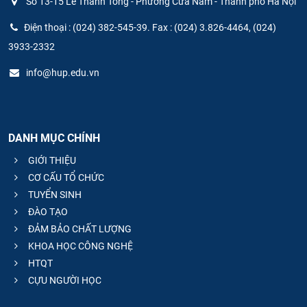
Số 13-15 Lê Thánh Tông - Phường Cửa Nam - Thành phố Hà Nội
Điện thoại : (024) 382-545-39. Fax : (024) 3.826-4464, (024)
3933-2332
info@hup.edu.vn
DANH MỤC CHÍNH
GIỚI THIỆU
CƠ CẤU TỔ CHỨC
TUYỂN SINH
ĐÀO TẠO
ĐẢM BẢO CHẤT LƯỢNG
KHOA HỌC CÔNG NGHỆ
HTQT
CỰU NGƯỜI HỌC