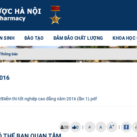
N SINH
ĐÀO TẠO
ĐẢM BẢO CHẤT LƯỢNG
KHOA HỌC
Thông báo
2016
Điểm thi tốt nghiệp cao đẳng năm 2016 (lần 1).pdf
+
A
|
|
-
38
0
A
A
Ó THỂ BẠN QUAN TÂM