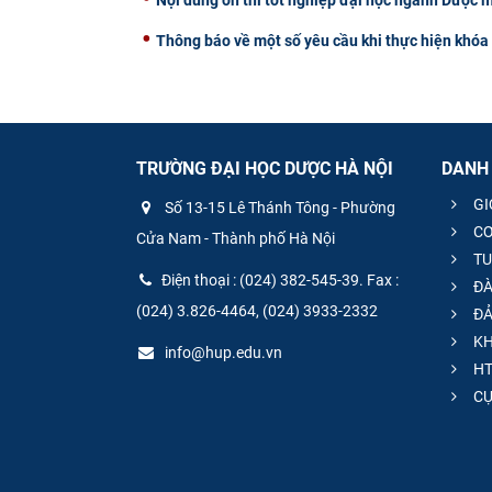
Nội dung ôn thi tốt nghiệp đại học ngành Dược 
Thông báo về một số yêu cầu khi thực hiện khóa 
TRƯỜNG ĐẠI HỌC DƯỢC HÀ NỘI
DANH
GI
Số 13-15 Lê Thánh Tông - Phường
CƠ
Cửa Nam - Thành phố Hà Nội
TU
Điện thoại : (024) 382-545-39. Fax :
ĐÀ
(024) 3.826-4464, (024) 3933-2332
ĐẢ
KH
info@hup.edu.vn
HT
CƯ