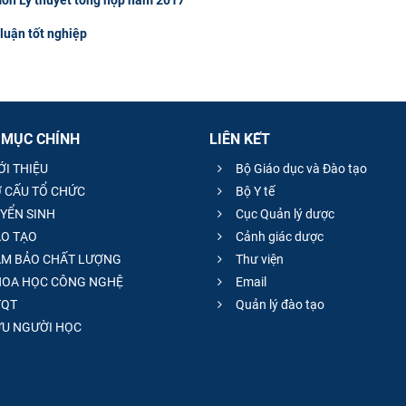
môn Lý thuyết tổng hợp năm 2017
luận tốt nghiệp
 MỤC CHÍNH
LIÊN KẾT
ỚI THIỆU
Bộ Giáo dục và Đào tạo
 CẤU TỔ CHỨC
Bộ Y tế
YỂN SINH
Cục Quản lý dược
O TẠO
Cảnh giác dược
M BẢO CHẤT LƯỢNG
Thư viện
OA HỌC CÔNG NGHỆ
Email
QT
Quản lý đào tạo
̣U NGƯỜI HỌC