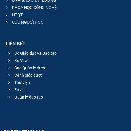
ĐẢM BẢO CHẤT LƯỢNG
KHOA HỌC CÔNG NGHỆ
HTQT
CỰU NGƯỜI HỌC
LIÊN KẾT
Bộ Giáo dục và Đào tạo
Bộ Y tế
Cục Quản lý dược
Cảnh giác dược
Thư viện
Email
Quản lý đào tạo