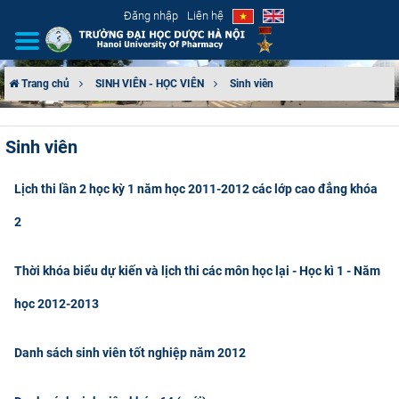
Đăng nhập
Liên hệ
Trang chủ
SINH VIÊN - HỌC VIÊN
Sinh viên
GIỚI THIỆU
Sinh viên
CƠ CẤU TỔ CHỨC
Lịch thi lần 2 học kỳ 1 năm học 2011-2012 các lớp cao đẳng khóa
TUYỂN SINH
2
ĐÀO TẠO
Thời khóa biểu dự kiến và lịch thi các môn học lại - Học kì 1 - Năm
ĐẢM BẢO CHẤT LƯỢNG
học 2012-2013
KHOA HỌC CÔNG NGHỆ
Danh sách sinh viên tốt nghiệp năm 2012
HTQT