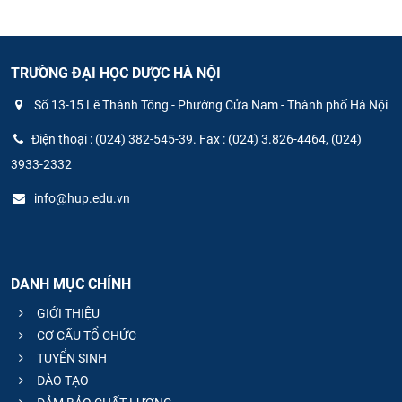
TRƯỜNG ĐẠI HỌC DƯỢC HÀ NỘI
Số 13-15 Lê Thánh Tông - Phường Cửa Nam - Thành phố Hà Nội
Điện thoại : (024) 382-545-39. Fax : (024) 3.826-4464, (024)
3933-2332
info@hup.edu.vn
DANH MỤC CHÍNH
GIỚI THIỆU
CƠ CẤU TỔ CHỨC
TUYỂN SINH
ĐÀO TẠO