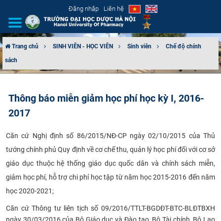
Đăng nhập
Liên hệ
Trang chủ
SINH VIÊN - HỌC VIÊN
Sinh viên
Chế độ chính
sách
GIỚI THIỆU
CƠ CẤU TỔ CHỨC
Thông báo miễn giảm học phí học kỳ I, 2016-
2017
TUYỂN SINH
Căn cứ Nghị định số 86/2015/NĐ-CP ngày 02/10/2015 của Thủ
ĐÀO TẠO
tướng chính phủ Quy định về cơ chế thu, quản lý học phí đối với cơ sở
ĐẢM BẢO CHẤT LƯỢNG
giáo dục thuộc hệ thống giáo dục quốc dân và chính sách miễn,
giảm học phí, hỗ trợ chi phí học tập từ năm học 2015-2016 đến năm
KHOA HỌC CÔNG NGHỆ
học 2020-2021;
Căn cứ Thông tư liên tịch số 09/2016/TTLT-BGDĐT-BTC-BLĐTBXH
HTQT
ngày 30/03/2016 của Bộ Giáo dục và Đào tạo, Bộ Tài chính, Bộ Lao