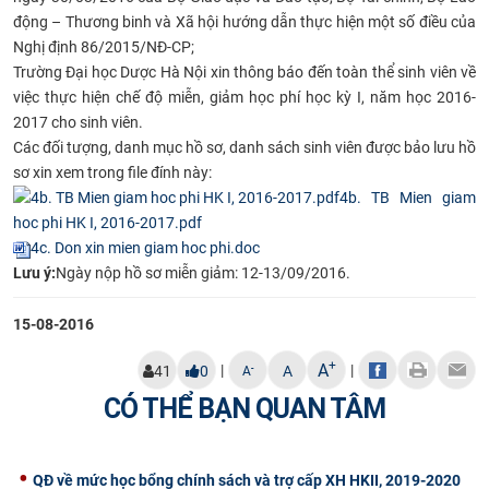
động – Thương binh và Xã hội hướng dẫn thực hiện một số điều của
CỰU NGƯỜI HỌC
Nghị định 86/2015/NĐ-CP;
Trường Đại học Dược Hà Nội xin thông báo đến toàn thể sinh viên về
việc thực hiện chế độ miễn, giảm học phí học kỳ I, năm học 2016-
2017 cho sinh viên.
Các đối tượng, danh mục hồ sơ, danh sách sinh viên được bảo lưu hồ
sơ xin xem trong file đính này:
4b. TB Mien giam
hoc phi HK I, 2016-2017.pdf
4c. Don xin mien giam hoc phi.doc
Lưu ý:
Ngày nộp hồ sơ miễn giảm: 12-13/09/2016.
15-08-2016
+
A
|
|
-
41
0
A
A
CÓ THỂ BẠN QUAN TÂM
QĐ về mức học bổng chính sách và trợ cấp XH HKII, 2019-2020