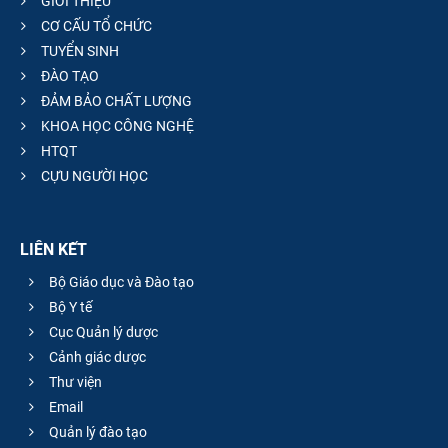
GIỚI THIỆU
CƠ CẤU TỔ CHỨC
TUYỂN SINH
ĐÀO TẠO
ĐẢM BẢO CHẤT LƯỢNG
KHOA HỌC CÔNG NGHỆ
HTQT
CỰU NGƯỜI HỌC
LIÊN KẾT
Bộ Giáo dục và Đào tạo
Bộ Y tế
Cục Quản lý dược
Cảnh giác dược
Thư viện
Email
Quản lý đào tạo