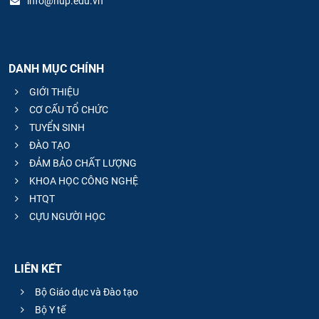
info@hup.edu.vn
DANH MỤC CHÍNH
GIỚI THIỆU
CƠ CẤU TỔ CHỨC
TUYỂN SINH
ĐÀO TẠO
ĐẢM BẢO CHẤT LƯỢNG
KHOA HỌC CÔNG NGHỆ
HTQT
CỰU NGƯỜI HỌC
LIÊN KẾT
Bộ Giáo dục và Đào tạo
Bộ Y tế