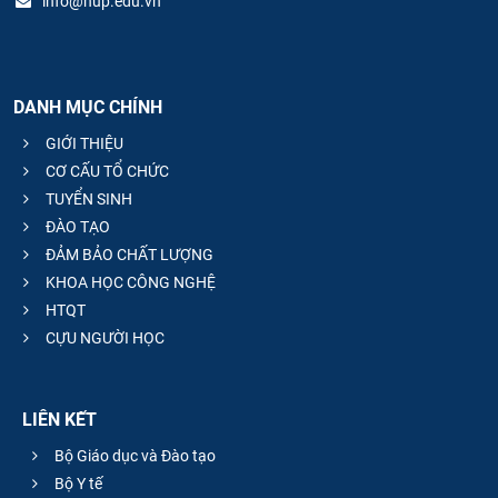
info@hup.edu.vn
DANH MỤC CHÍNH
GIỚI THIỆU
CƠ CẤU TỔ CHỨC
TUYỂN SINH
ĐÀO TẠO
ĐẢM BẢO CHẤT LƯỢNG
KHOA HỌC CÔNG NGHỆ
HTQT
CỰU NGƯỜI HỌC
LIÊN KẾT
Bộ Giáo dục và Đào tạo
Bộ Y tế