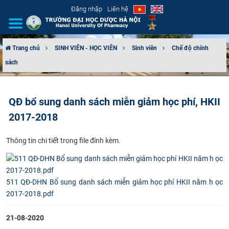
Đăng nhập
Liên hệ
Trang chủ
SINH VIÊN - HỌC VIÊN
Sinh viên
Chế độ chính
sách
GIỚI THIỆU
CƠ CẤU TỔ CHỨC
QĐ bổ sung danh sách miễn giảm học phí, HKII
2017-2018
TUYỂN SINH
​Thông tin chi tiết trong file đính kèm.
ĐÀO TẠO
ĐẢM BẢO CHẤT LƯỢNG
511 QĐ-DHN Bổ sung danh sách miễn giảm học phí HKII năm h ọc
KHOA HỌC CÔNG NGHỆ
2017-2018.pdf
HTQT
21-08-2020