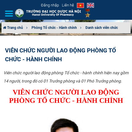
Đăng nhập
Liên hệ
Trang chủ
Phòng Tổ chức - Hành chính
Danh sách viên chức
GIỚI THIỆU
VIÊN CHỨC NGƯỜI LAO ĐỘNG PHÒNG TỔ
CƠ CẤU TỔ CHỨC
CHỨC - HÀNH CHÍNH
TUYỂN SINH
Viên chức người lao động phòng Tổ chức - hành chính hiện nay gồm
14 người, trong đó có 01 Trưởng phòng và 01 Phó Trưởng phòng.
ĐÀO TẠO
VIÊN
CHỨC NGƯỜI LAO ĐỘNG
ĐẢM BẢO CHẤT LƯỢNG
PHÒNG TỔ CHỨC - HÀNH CHÍNH
KHOA HỌC CÔNG NGHỆ
HTQT