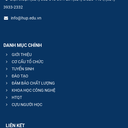
3933-2332
info@hup.edu.vn
DANH MỤC CHÍNH
GIỚI THIỆU
CƠ CẤU TỔ CHỨC
TUYỂN SINH
ĐÀO TẠO
ĐẢM BẢO CHẤT LƯỢNG
KHOA HỌC CÔNG NGHỆ
HTQT
CỰU NGƯỜI HỌC
LIÊN KẾT