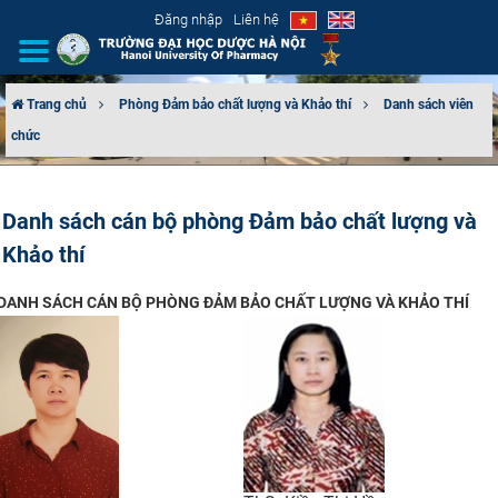
Đăng nhập
Liên hệ
Trang chủ
Phòng Đảm bảo chất lượng và Khảo thí
Danh sách viên
chức
GIỚI THIỆU
CƠ CẤU TỔ CHỨC
Danh sách cán bộ phòng Đảm bảo chất lượng và
Khảo thí
TUYỂN SINH
DANH SÁCH CÁN BỘ PHÒNG ĐẢM BẢO CHẤT LƯỢNG VÀ KHẢO THÍ
ĐÀO TẠO
ĐẢM BẢO CHẤT LƯỢNG
KHOA HỌC CÔNG NGHỆ
HTQT