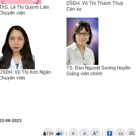
DSĐH. Vũ Thị Thanh Thuý
ThS. Lê Thị Quỳnh Liên
Cán sự
Chuyên viên
TS. Đào Nguyệt Sương Huyền
DSĐH. Vũ Thị Kim Ngân
Giảng viên chính
Chuyên viên
22-08-2023
+
A
|
|
-
159
0
A
A