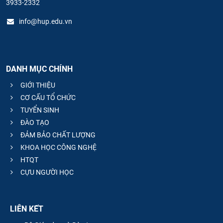
3933-2332
info@hup.edu.vn
DANH MỤC CHÍNH
GIỚI THIỆU
CƠ CẤU TỔ CHỨC
TUYỂN SINH
ĐÀO TẠO
ĐẢM BẢO CHẤT LƯỢNG
KHOA HỌC CÔNG NGHỆ
HTQT
CỰU NGƯỜI HỌC
LIÊN KẾT