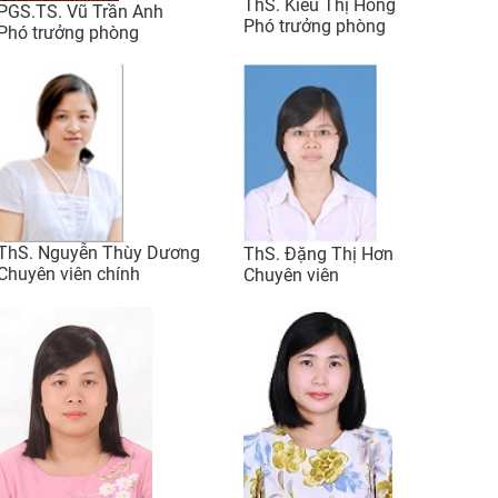
ThS. Kiều Thị Hồng
PGS.TS. Vũ Trần Anh
Phó trưởng phòng
CỰU NGƯỜI HỌC
Phó trưởng phòng
ThS. Nguyễn Thùy Dương
ThS. Đặng Thị Hơn
Chuyên viên chính
Chuyên viên