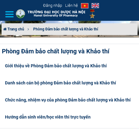
Đăng nhập
Liên hệ
Trang chủ
Phòng Đảm bảo chất lượng và Khảo thí
GIỚI THIỆU
Phòng Đảm bảo chất lượng và Khảo thí
CƠ CẤU TỔ CHỨC
Giới thiệu về Phòng Đảm bảo chất lượng và Khảo thí
TUYỂN SINH
Danh sách cán bộ phòng Đảm bảo chất lượng và Khảo thí
ĐÀO TẠO
Chức năng, nhiệm vụ của phòng Đảm bảo chất lượng và Khảo thí
ĐẢM BẢO CHẤT LƯỢNG
KHOA HỌC CÔNG NGHỆ
Hướng dẫn sinh viên/học viên thi trực tuyến
HTQT