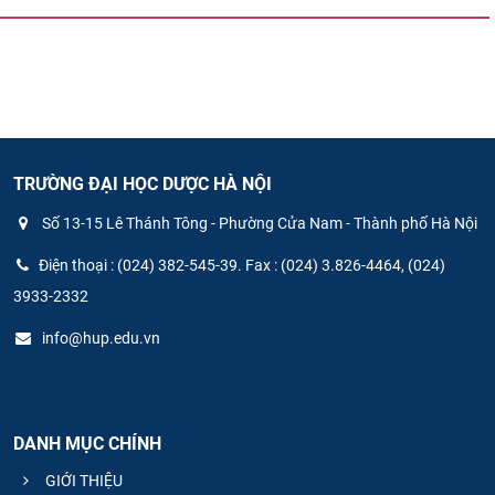
CỰU NGƯỜI HỌC
TRƯỜNG ĐẠI HỌC DƯỢC HÀ NỘI
Số 13-15 Lê Thánh Tông - Phường Cửa Nam - Thành phố Hà Nội
Điện thoại : (024) 382-545-39. Fax : (024) 3.826-4464, (024)
3933-2332
info@hup.edu.vn
DANH MỤC CHÍNH
GIỚI THIỆU