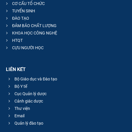
CƠ CẤU TỔ CHỨC
TUYỂN SINH
ĐÀO TẠO
ĐẢM BẢO CHẤT LƯỢNG
KHOA HỌC CÔNG NGHỆ
HTQT
CỰU NGƯỜI HỌC
LIÊN KẾT
Bộ Giáo dục và Đào tạo
Bộ Y tế
Cục Quản lý dược
Cảnh giác dược
Thư viện
Email
Quản lý đào tạo