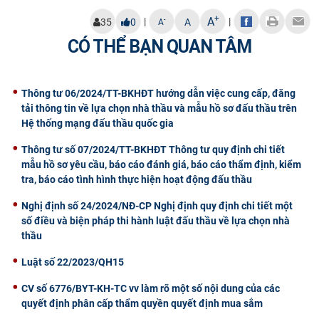
CỰU NGƯỜI HỌC
+
A
|
|
-
35
0
A
A
CÓ THỂ BẠN QUAN TÂM
Thông tư 06/2024/TT-BKHĐT hướng dẫn việc cung cấp, đăng
tải thông tin về lựa chọn nhà thầu và mẫu hồ sơ đấu thầu trên
Hệ thống mạng đấu thầu quốc gia
Thông tư số 07/2024/TT-BKHĐT Thông tư quy định chi tiết
mẫu hồ sơ yêu cầu, báo cáo đánh giá, báo cáo thẩm định, kiểm
tra, báo cáo tình hình thực hiện hoạt động đấu thầu
Nghị định số 24/2024/NĐ-CP Nghị định quy định chi tiết một
số điều và biện pháp thi hành luật đấu thầu về lựa chọn nhà
thầu
Luật số 22/2023/QH15
CV số 6776/BYT-KH-TC vv làm rõ một số nội dung của các
quyết định phân cấp thẩm quyền quyết định mua sắm