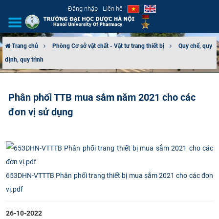
Đăng nhập
Liên hệ
Trang chủ
Phòng Cơ sở vật chất - Vật tư trang thiết bị
Quy chế, quy
định, quy trình
GIỚI THIỆU
CƠ CẤU TỔ CHỨC
Phân phối TTB mua sắm năm 2021 cho các
đơn vị sử dụng
TUYỂN SINH
ĐÀO TẠO
ĐẢM BẢO CHẤT LƯỢNG
653DHN-VTTTB Phân phối trang thiết bị mua sắm 2021 cho các đơn
KHOA HỌC CÔNG NGHỆ
vị.pdf
HTQT
26-10-2022