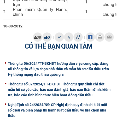
1
1
1
trạm
chung t
Phần mềm Quản lý Hành
2
1
1
chính
chung t
10-08-2012
+
A
|
|
-
38
0
A
A
CÓ THỂ BẠN QUAN TÂM
Thông tư 06/2024/TT-BKHĐT hướng dẫn việc cung cấp, đăng
tải thông tin về lựa chọn nhà thầu và mẫu hồ sơ đấu thầu trên
Hệ thống mạng đấu thầu quốc gia
Thông tư số 07/2024/TT-BKHĐT Thông tư quy định chi tiết
mẫu hồ sơ yêu cầu, báo cáo đánh giá, báo cáo thẩm định, kiểm
tra, báo cáo tình hình thực hiện hoạt động đấu thầu
Nghị định số 24/2024/NĐ-CP Nghị định quy định chi tiết một
số điều và biện pháp thi hành luật đấu thầu về lựa chọn nhà
thầu