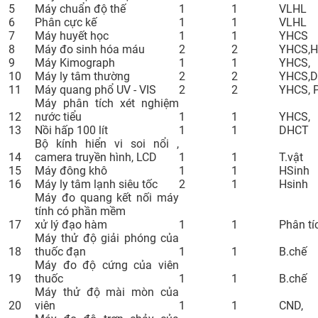
5
Máy chuẩn độ thế
1
1
VLHL
CỰU NGƯỜI HỌC
6
Phân cực kế
1
1
VLHL
7
Máy huyết học
1
1
YHCS
8
Máy đo sinh hóa máu
2
2
YHCS,H
9
Máy Kimograph
1
1
YHCS,
10
Máy ly tâm thường
2
2
YHCS,D
11
Máy quang phổ UV - VIS
2
2
YHCS, 
Máy phân tích xét nghiệm
12
nước tiểu
1
1
YHCS,
13
Nồi hấp 100 lít
1
1
DHCT
Bộ kính hiển vi soi nổi ,
14
camera truyền hình, LCD
1
1
T.vật
15
Máy đông khô
1
1
HSinh
16
Máy ly tâm lạnh siêu tốc
2
1
Hsinh
Máy đo quang kết nối máy
tính có phần mềm
17
xử lý đạo hàm
1
1
Phân tí
Máy thử độ giải phóng của
18
thuốc đạn
1
1
B.chế
Máy đo độ cứng của viên
19
thuốc
1
1
B.chế
Máy thử độ mài mòn của
20
viên
1
1
CND,