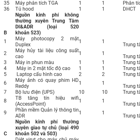
35
Máy phân tích TGA
1
1
Phân tí
36
Tủ hood
1
1
DHCT
Nguồn kinh phí không
thường xuyên Trung Tâm
DI&ADR (loại 520
B
khoản 523)
Máy photocopy 2 mặt
1
1
1
Duplex
Trung 
Máy hủy tài liệu công suất
2
1
1
cao
Trung 
3
Máy in phun màu
1
1
Trung 
4
Máy in 2 mặt tốc độ cao
1
1
Trung 
5
Laptop cấu hình cao
2
2
Trung 
Máy ảnh có quay phim HD
6
1
1
Reddy
Trung 
7
Bộ lưu điện (UPS)
10
10
Trung 
TB tăng tín hiệu wifi
8
1
1
(AccessPoint)
Trung 
Phần mềm Quản lý thông tin
9
1
1
ADR
Trung 
Nguồn kinh phí thường
xuyên giao tự chủ (loại 490
C
khoản 502 và 503)
Diệt virut cho máy chủ máy