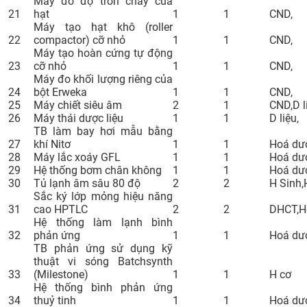
Máy đo độ trơn chảy của
21
hạt
1
1
CND,
Máy tạo hạt khô (roller
22
compactor) cỡ nhỏ
1
1
CND,
Máy tạo hoàn cứng tự động
23
cỡ nhỏ
1
1
CND,
Máy đo khối lượng riêng của
24
bột Erweka
1
1
CND,
25
Máy chiết siêu âm
2
1
CND,D l
26
Máy thái dược liệu
1
1
D liệu,
TB làm bay hơi mẫu bằng
27
khí Nitơ
1
1
Hoá dư
28
Máy lắc xoáy GFL
1
1
Hoá dư
29
Hệ thống bơm chân không
1
1
Hoá dư
30
Tủ lạnh âm sâu 80 độ
2
2
H Sinh
Sắc ký lớp mỏng hiệu năng
31
cao HPTLC
2
2
DHCT,H
Hệ thống làm lạnh bình
32
phản ứng
1
1
Hoá dư
TB phản ứng sử dụng kỹ
thuật vi sóng Batchsynth
33
(Milestone)
1
1
H cơ
Hệ thống bình phản ứng
34
thuỷ tinh
1
1
Hoá dư