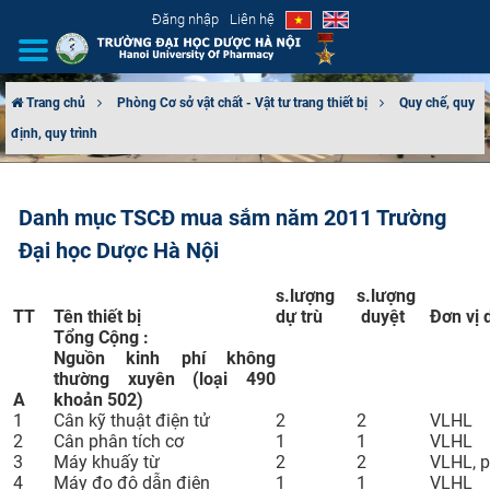
Đăng nhập
Liên hệ
Trang chủ
Phòng Cơ sở vật chất - Vật tư trang thiết bị
Quy chế, quy
định, quy trình
GIỚI THIỆU
CƠ CẤU TỔ CHỨC
Danh mục TSCĐ mua sắm năm 2011 Trường
Đại học Dược Hà Nội
TUYỂN SINH
s.lượng
s.lượng
ĐÀO TẠO
TT
Tên thiết bị
dự trù
duyệt
Đơn vị 
Tổng Cộng :
ĐẢM BẢO CHẤT LƯỢNG
Nguồn kinh phí không
thường xuyên (loại 490
A
khoản 502)
KHOA HỌC CÔNG NGHỆ
1
Cân kỹ thuật điện tử
2
2
VLHL
2
Cân phân tích cơ
1
1
VLHL
3
Máy khuấy từ
2
2
VLHL, p
HTQT
4
Máy đo độ dẫn điện
1
1
VLHL