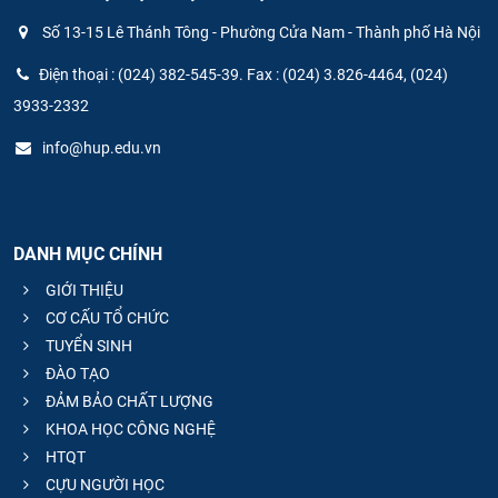
Số 13-15 Lê Thánh Tông - Phường Cửa Nam - Thành phố Hà Nội
Điện thoại : (024) 382-545-39. Fax : (024) 3.826-4464, (024)
3933-2332
info@hup.edu.vn
DANH MỤC CHÍNH
GIỚI THIỆU
CƠ CẤU TỔ CHỨC
TUYỂN SINH
ĐÀO TẠO
ĐẢM BẢO CHẤT LƯỢNG
KHOA HỌC CÔNG NGHỆ
HTQT
CỰU NGƯỜI HỌC