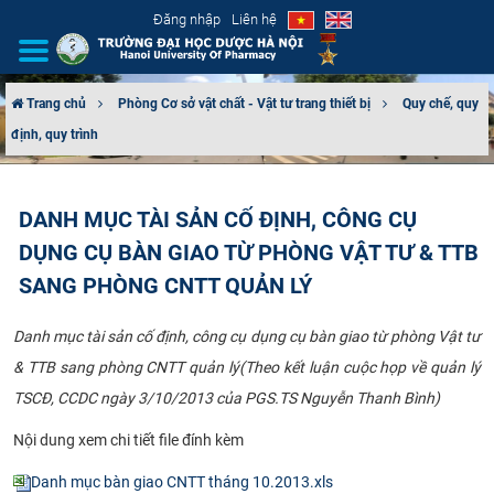
Đăng nhập
Liên hệ
Trang chủ
Phòng Cơ sở vật chất - Vật tư trang thiết bị
Quy chế, quy
định, quy trình
GIỚI THIỆU
CƠ CẤU TỔ CHỨC
DANH MỤC TÀI SẢN CỐ ĐỊNH, CÔNG CỤ
DỤNG CỤ BÀN GIAO TỪ PHÒNG VẬT TƯ & TTB
TUYỂN SINH
SANG PHÒNG CNTT QUẢN LÝ
ĐÀO TẠO
Danh mục tài sản cố định, công cụ dụng cụ bàn giao từ phòng Vật tư
ĐẢM BẢO CHẤT LƯỢNG
& TTB sang phòng CNTT quản lý(Theo kết luận cuộc họp về quản lý
TSCĐ, CCDC ngày 3/10/2013 của PGS.TS Nguyễn Thanh Bình)
KHOA HỌC CÔNG NGHỆ
Nội dung xem chi tiết file đính kèm
HTQT
Danh mục bàn giao CNTT tháng 10.2013.xls