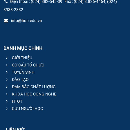
Điện thoại : (024) 382-545-39. Fax : (024) 3.826-4464, (024)
3933-2332
info@hup.edu.vn
DANH MỤC CHÍNH
GIỚI THIỆU
CƠ CẤU TỔ CHỨC
TUYỂN SINH
ĐÀO TẠO
ĐẢM BẢO CHẤT LƯỢNG
KHOA HỌC CÔNG NGHỆ
HTQT
CỰU NGƯỜI HỌC
LIÊN KẾT